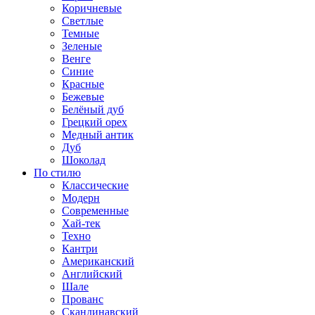
Коричневые
Светлые
Темные
Зеленые
Венге
Синие
Красные
Бежевые
Белёный дуб
Грецкий орех
Медный антик
Дуб
Шоколад
По стилю
Классические
Модерн
Современные
Хай-тек
Техно
Кантри
Американский
Английский
Шале
Прованс
Скандинавский