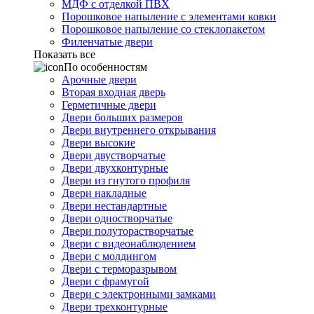
МДФ с отделкой ПВХ
Порошковое напыление с элементами ковки
Порошковое напыление со стеклопакетом
Филенчатые двери
Показать все
По особенностям
Арочные двери
Вторая входная дверь
Герметичные двери
Двери больших размеров
Двери внутреннего открывания
Двери высокие
Двери двустворчатые
Двери двухконтурные
Двери из гнутого профиля
Двери накладные
Двери нестандартные
Двери одностворчатые
Двери полуторастворчатые
Двери с видеонаблюдением
Двери с молдингом
Двери с терморазрывом
Двери с фрамугой
Двери с электронными замками
Двери трехконтурные