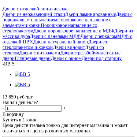
-
Двери с отделкой винилискожа
Двери из нержавеющей стали
Двери ламинированные
Двери с
порошковым напылением
Порошковое напыление с
элементами ковки
Порошковое напыление со
стеклопакетом
Двери порошковое напыление и МДФ
Двери из
массива дуба
Двери с панелями МДФ
Двери с зеркалом
МДФ с
отделкой ПВХ
Двери натуральный шпон
Двери со
стеклопакетом и ковкой
Двери винорит
Двери со
стеклом
Двери с витражами
Двери с резьбой
Филенчатые
двери
Глянцевые двери
Двери с окном
Двери под старину
-
ВВ 5
13 650
руб.
/шт
Нашли дешевле?
-
+
В корзину
Купить в 1 клик
Цена действительна только для интернет-магазина и может
отличаться от цен в розничных магазинах