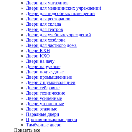
Двери для магазинов
Двери для медицинских учреждений
Двери для подсобных помещений
Двери для ресторанов
Двери для склада
Двери для театров
Двери для учебных учреждений
Двери для хозблока
Двери для частного дома
Двери КХН
Двери КХО
Двери на дачу
Двери наружные
Двери подъездные
Двери промышленные
Двери с шумоизоляцией
Двери сейфовые
Двери технические
Двери усиленные
Двери утепленные
Двери этажные
Парадные двери
Противопожарные двери
Тамбурные двери
Показать все