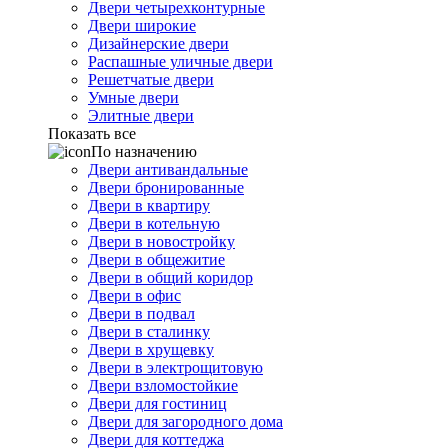
Двери четырехконтурные
Двери широкие
Дизайнерские двери
Распашные уличные двери
Решетчатые двери
Умные двери
Элитные двери
Показать все
По назначению
Двери антивандальные
Двери бронированные
Двери в квартиру
Двери в котельную
Двери в новостройку
Двери в общежитие
Двери в общий коридор
Двери в офис
Двери в подвал
Двери в сталинку
Двери в хрущевку
Двери в электрощитовую
Двери взломостойкие
Двери для гостиниц
Двери для загородного дома
Двери для коттеджа