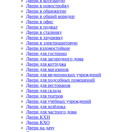
Двери в котельную
Двери в новостройку
Двери в общежитие
Двери в общий коридор
Двери в офис
Двери в подвал
Двери в сталинку
Двери в хрущевку
Двери в электрощитовую
Двери взломостойкие
Двери для гостиниц
Двери для загородного дома
Двери для коттеджа
Двери для магазинов
Двери для медицинских учреждений
Двери для подсобных помещений
Двери для ресторанов
Двери для склада
Двери для театров
Двери для учебных учреждений
Двери для хозблока
Двери для частного дома
Двери КХН
Двери КХО
Двери на дачу