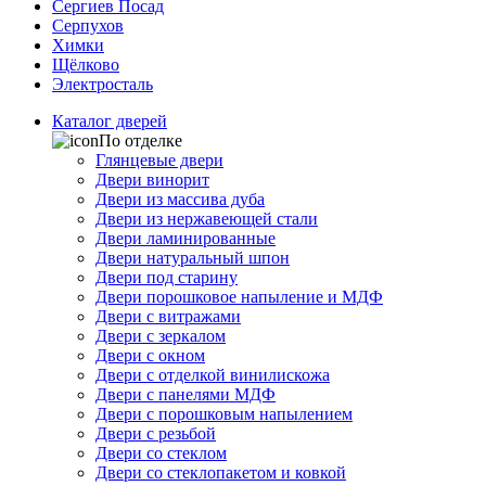
Сергиев Посад
Серпухов
Химки
Щёлково
Электросталь
Каталог дверей
По отделке
Глянцевые двери
Двери винорит
Двери из массива дуба
Двери из нержавеющей стали
Двери ламинированные
Двери натуральный шпон
Двери под старину
Двери порошковое напыление и МДФ
Двери с витражами
Двери с зеркалом
Двери с окном
Двери с отделкой винилискожа
Двери с панелями МДФ
Двери с порошковым напылением
Двери с резьбой
Двери со стеклом
Двери со стеклопакетом и ковкой