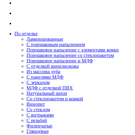
По отделке
Ламинированные
С порошковым напылением
Порошковое напыление с элементами ковки
Порошковое напыление со стеклопакетом
Порошковое напыление и МДФ
С отделкой винилискожа
Из массива дуба
С панелями МДФ
С зеркалом
МДФ с отделкой ПВХ
Натуральный шпон
Со стеклопакетом и ковкой
Винорит
Со стеклом
С витражами
С резьбой
Филенчатые
Глянцевые