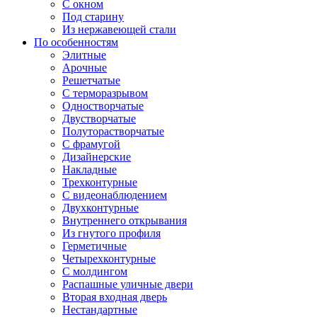
С окном
Под старину
Из нержавеющей стали
По особенностям
Элитные
Арочные
Решетчатые
С терморазрывом
Одностворчатые
Двустворчатые
Полуторастворчатые
С фрамугой
Дизайнерские
Накладные
Трехконтурные
С видеонаблюдением
Двухконтурные
Внутреннего открывания
Из гнутого профиля
Герметичные
Четырехконтурные
С молдингом
Распашные уличные двери
Вторая входная дверь
Нестандартные