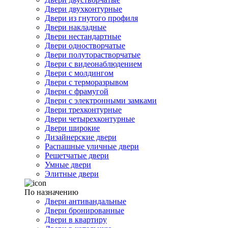
Двери двухконтурные
Двери из гнутого профиля
Двери накладные
Двери нестандартные
Двери одностворчатые
Двери полуторастворчатые
Двери с видеонаблюдением
Двери с молдингом
Двери с терморазрывом
Двери с фрамугой
Двери с электронными замками
Двери трехконтурные
Двери четырехконтурные
Двери широкие
Дизайнерские двери
Распашные уличные двери
Решетчатые двери
Умные двери
Элитные двери
По назначению
Двери антивандальные
Двери бронированные
Двери в квартиру