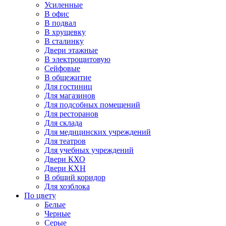
Усиленные
В офис
В подвал
В хрущевку
В сталинку
Двери этажные
В электрощитовую
Сейфовые
В общежитие
Для гостиниц
Для магазинов
Для подсобных помещений
Для ресторанов
Для склада
Для медицинских учреждений
Для театров
Для учебных учреждений
Двери КХО
Двери КХН
В общий коридор
Для хозблока
По цвету
Белые
Черные
Серые