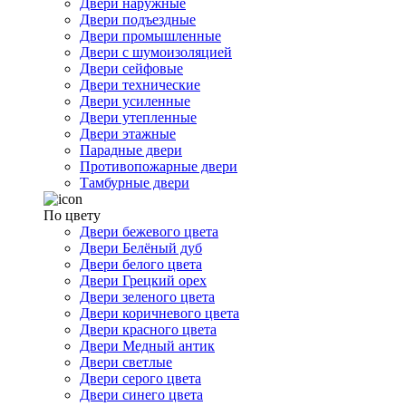
Двери наружные
Двери подъездные
Двери промышленные
Двери с шумоизоляцией
Двери сейфовые
Двери технические
Двери усиленные
Двери утепленные
Двери этажные
Парадные двери
Противопожарные двери
Тамбурные двери
По цвету
Двери бежевого цвета
Двери Белёный дуб
Двери белого цвета
Двери Грецкий орех
Двери зеленого цвета
Двери коричневого цвета
Двери красного цвета
Двери Медный антик
Двери светлые
Двери серого цвета
Двери синего цвета