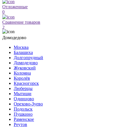
Отложенные
0
Сравнение товаров
2
Домодедово
Москва
Балашиха
Долгопрудный
Домодедово
Жуковский
Коломна
Королёв
Красногорск
Люберцы
Мытищи
Одинцово
Орехово-Зуево
Подольск
Пушкино
Раменское
Реутов