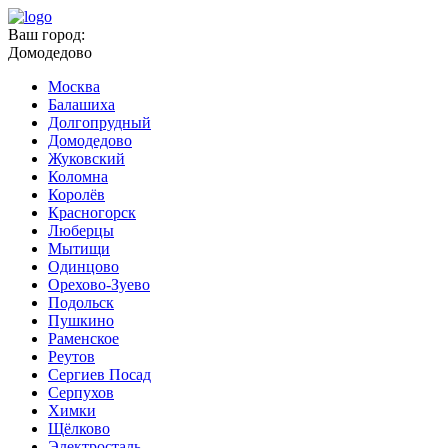
Ваш город:
Домодедово
Москва
Балашиха
Долгопрудный
Домодедово
Жуковский
Коломна
Королёв
Красногорск
Люберцы
Мытищи
Одинцово
Орехово-Зуево
Подольск
Пушкино
Раменское
Реутов
Сергиев Посад
Серпухов
Химки
Щёлково
Электросталь