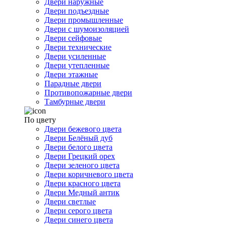
Двери наружные
Двери подъездные
Двери промышленные
Двери с шумоизоляцией
Двери сейфовые
Двери технические
Двери усиленные
Двери утепленные
Двери этажные
Парадные двери
Противопожарные двери
Тамбурные двери
По цвету
Двери бежевого цвета
Двери Белёный дуб
Двери белого цвета
Двери Грецкий орех
Двери зеленого цвета
Двери коричневого цвета
Двери красного цвета
Двери Медный антик
Двери светлые
Двери серого цвета
Двери синего цвета