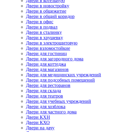
Двери в котельную
Двери в новостройку
Двери в общежитие
Двери в общий коридор
Двери в офис
Двери в подвал
Двери в сталинку
Двери в хрущевку
Двери в электрощитовую
Двери взломостойкие
Двери для гостиниц
Двери для загородного дома
Двери для коттеджа
Двери для магазинов
Двери для медицинских учреждений
Двери для подсобных помещений
Двери для ресторанов
Двери для склада
Двери для театров
Двери для учебных учреждений
Двери для хозблока
Двери для частного дома
Двери КХН
Двери КХО
Двери на дачу