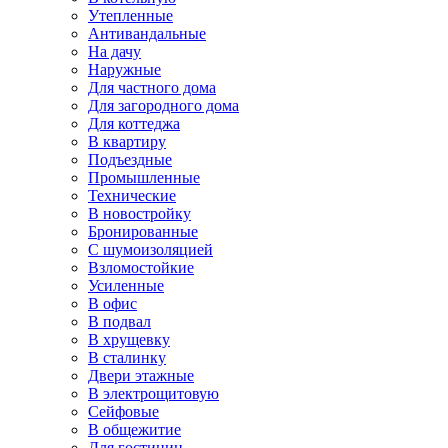
Утепленные
Антивандальные
На дачу
Наружные
Для частного дома
Для загородного дома
Для коттеджа
В квартиру
Подъездные
Промышленные
Технические
В новостройку
Бронированные
С шумоизоляцией
Взломостойкие
Усиленные
В офис
В подвал
В хрущевку
В сталинку
Двери этажные
В электрощитовую
Сейфовые
В общежитие
Для гостиниц