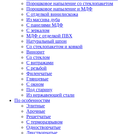
Порошковое напыление со стеклопакетом
Порошковое напыление и МДФ
С отделкой винилискожа
Из массива дуба
С панелями МДФ
С зеркалом
МДФ с отделкой ПВХ
Натуральный шпон
Со стеклопакетом и ковкой
Винорит
Со стеклом
С витражами
С резьбой
Филенчатые
Глянцевые
С окном
Под старину
Из нержавеющей стали
По особенностям
Элитные
Арочные
Решетчатые
С терморазрывом
Одностворчатые
Двустворчатые