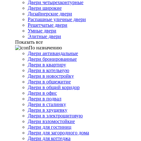
Двери четырехконтурные
Двери широкие
Дизайнерские двери
Распашные уличные двери
Решетчатые двери
Умные двери
Элитные двери
Показать все
По назначению
Двери антивандальные
Двери бронированные
Двери в квартиру
Двери в котельную
Двери в новостройку
Двери в общежитие
Двери в общий коридор
Двери в офис
Двери в подвал
Двери в сталинку
Двери в хрущевку
Двери в электрощитовую
Двери взломостойкие
Двери для гостиниц
Двери для загородного дома
Двери для коттеджа