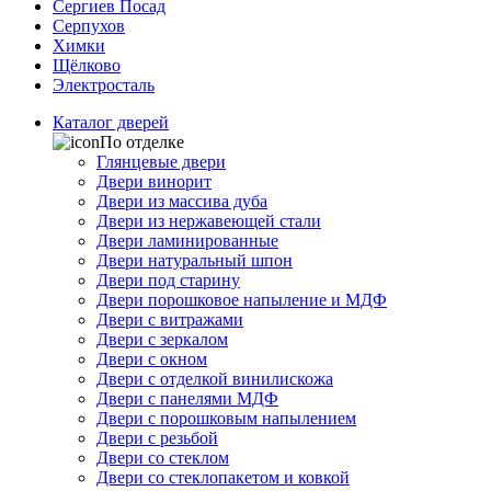
Сергиев Посад
Серпухов
Химки
Щёлково
Электросталь
Каталог дверей
По отделке
Глянцевые двери
Двери винорит
Двери из массива дуба
Двери из нержавеющей стали
Двери ламинированные
Двери натуральный шпон
Двери под старину
Двери порошковое напыление и МДФ
Двери с витражами
Двери с зеркалом
Двери с окном
Двери с отделкой винилискожа
Двери с панелями МДФ
Двери с порошковым напылением
Двери с резьбой
Двери со стеклом
Двери со стеклопакетом и ковкой