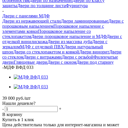
особенностям
Двери по назначению
Двери по классу
защиты
Двери по толщине листа
Фурнитура
-
Двери с панелями МДФ
Двери из нержавеющей стали
Двери ламинированные
Двери с
порошковым напылением
Порошковое напыление с
элементами ковки
Порошковое напыление со
стеклопакетом
Двери порошковое напыление и МДФ
Двери с
отделкой винилискожа
Двери из массива дуба
Двери с
зеркалом
МДФ с отделкой ПВХ
Двери натуральный
шпон
Двери со стеклопакетом и ковкой
Двери винорит
Двери
со стеклом
Двери с витражами
Двери с резьбой
Филенчатые
двери
Глянцевые двери
Двери с окном
Двери под старину
-
МДФ ВФД 033
39 000
руб.
/шт
Нашли дешевле?
-
+
В корзину
Купить в 1 клик
Цена действительна только для интернет-магазина и может