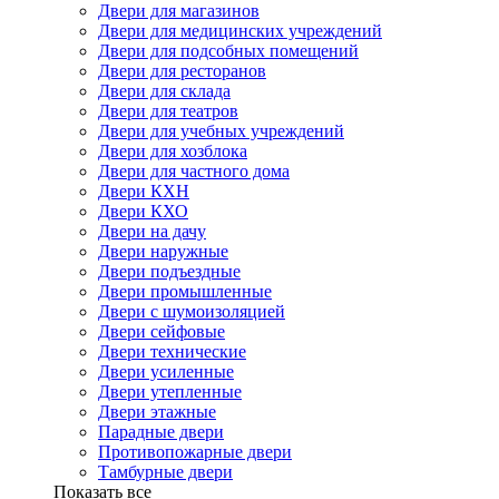
Двери для магазинов
Двери для медицинских учреждений
Двери для подсобных помещений
Двери для ресторанов
Двери для склада
Двери для театров
Двери для учебных учреждений
Двери для хозблока
Двери для частного дома
Двери КХН
Двери КХО
Двери на дачу
Двери наружные
Двери подъездные
Двери промышленные
Двери с шумоизоляцией
Двери сейфовые
Двери технические
Двери усиленные
Двери утепленные
Двери этажные
Парадные двери
Противопожарные двери
Тамбурные двери
Показать все