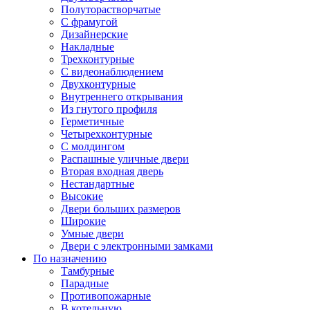
Полуторастворчатые
С фрамугой
Дизайнерские
Накладные
Трехконтурные
С видеонаблюдением
Двухконтурные
Внутреннего открывания
Из гнутого профиля
Герметичные
Четырехконтурные
С молдингом
Распашные уличные двери
Вторая входная дверь
Нестандартные
Высокие
Двери больших размеров
Широкие
Умные двери
Двери с электронными замками
По назначению
Тамбурные
Парадные
Противопожарные
В котельную