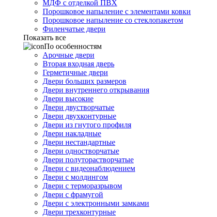
МДФ с отделкой ПВХ
Порошковое напыление с элементами ковки
Порошковое напыление со стеклопакетом
Филенчатые двери
Показать все
По особенностям
Арочные двери
Вторая входная дверь
Герметичные двери
Двери больших размеров
Двери внутреннего открывания
Двери высокие
Двери двустворчатые
Двери двухконтурные
Двери из гнутого профиля
Двери накладные
Двери нестандартные
Двери одностворчатые
Двери полуторастворчатые
Двери с видеонаблюдением
Двери с молдингом
Двери с терморазрывом
Двери с фрамугой
Двери с электронными замками
Двери трехконтурные