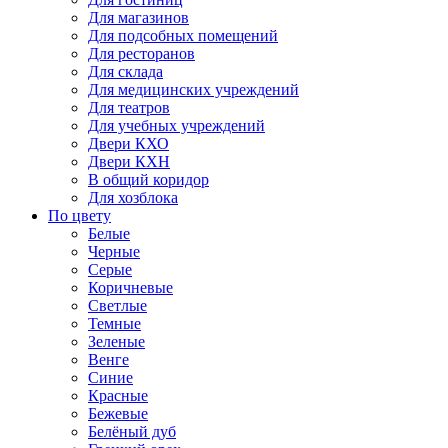
Для магазинов
Для подсобных помещений
Для ресторанов
Для склада
Для медицинских учреждений
Для театров
Для учебных учреждений
Двери КХО
Двери КХН
В общий коридор
Для хозблока
По цвету
Белые
Черные
Серые
Коричневые
Светлые
Темные
Зеленые
Венге
Синие
Красные
Бежевые
Белёный дуб