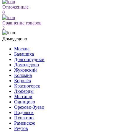
Отложенные
0
Сравнение товаров
2
Домодедово
Москва
Балашиха
Долгопрудный
Домодедово
Жуковский
Коломна
Королёв
Красногорск
Люберцы
Мытищи
Одинцово
Орехово-Зуево
Подольск
Пушкино
Раменское
Реутов