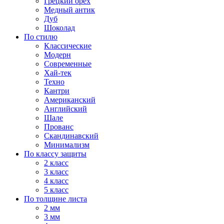
Грецкий орех
Медный антик
Дуб
Шоколад
По стилю
Классические
Модерн
Современные
Хай-тек
Техно
Кантри
Американский
Английский
Шале
Прованс
Скандинавский
Минимализм
По классу защиты
2 класс
3 класс
4 класс
5 класс
По толщине листа
2 мм
3 мм