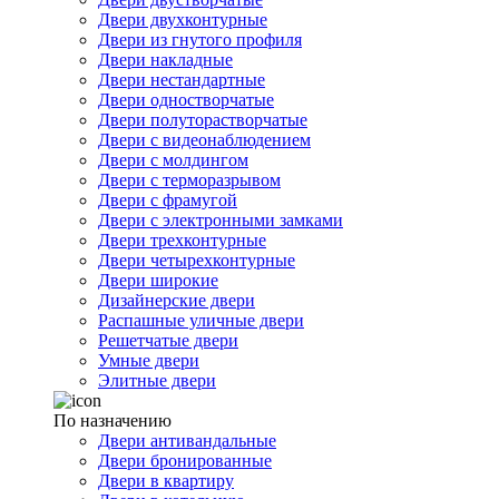
Двери двухконтурные
Двери из гнутого профиля
Двери накладные
Двери нестандартные
Двери одностворчатые
Двери полуторастворчатые
Двери с видеонаблюдением
Двери с молдингом
Двери с терморазрывом
Двери с фрамугой
Двери с электронными замками
Двери трехконтурные
Двери четырехконтурные
Двери широкие
Дизайнерские двери
Распашные уличные двери
Решетчатые двери
Умные двери
Элитные двери
По назначению
Двери антивандальные
Двери бронированные
Двери в квартиру