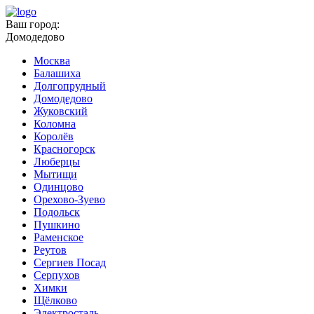
Ваш город:
Домодедово
Москва
Балашиха
Долгопрудный
Домодедово
Жуковский
Коломна
Королёв
Красногорск
Люберцы
Мытищи
Одинцово
Орехово-Зуево
Подольск
Пушкино
Раменское
Реутов
Сергиев Посад
Серпухов
Химки
Щёлково
Электросталь