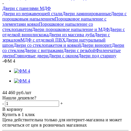
-
Двери с панелями МДФ
Двери из нержавеющей стали
Двери ламинированные
Двери с
порошковым напылением
Порошковое напыление с
элементами ковки
Порошковое напыление со
стеклопакетом
Двери порошковое напыление и МДФ
Двери с
отделкой винилискожа
Двери из массива дуба
Двери с
зеркалом
МДФ с отделкой ПВХ
Двери натуральный
шпон
Двери со стеклопакетом и ковкой
Двери винорит
Двери
со стеклом
Двери с витражами
Двери с резьбой
Филенчатые
двери
Глянцевые двери
Двери с окном
Двери под старину
-
ФМ 4
44 460
руб.
/шт
Нашли дешевле?
-
+
В корзину
Купить в 1 клик
Цена действительна только для интернет-магазина и может
отличаться от цен в розничных магазинах