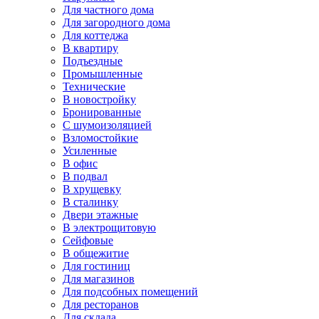
Для частного дома
Для загородного дома
Для коттеджа
В квартиру
Подъездные
Промышленные
Технические
В новостройку
Бронированные
С шумоизоляцией
Взломостойкие
Усиленные
В офис
В подвал
В хрущевку
В сталинку
Двери этажные
В электрощитовую
Сейфовые
В общежитие
Для гостиниц
Для магазинов
Для подсобных помещений
Для ресторанов
Для склада