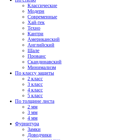
Классические
Модерн
Современные
Хай-тек
Техно
Кантри
Американский
Английский
Шале
Прованс
Скандинавский
Минимализм
По классу защиты
2 класс
3 класс
4 класс
5 класс
По толщине листа
2 мм
3 мм
4 мм
Фурнитура
Замки
Доводчики