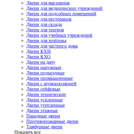
Двери для магазинов
Двери для медицинских учреждений
Двери для подсобных помещений
Двери для ресторанов
Двери для склада
Двери для театров
Двери для учебных учреждений
Двери для хозблока
Двери для частного дома
Двери КХН
Двери КХО
Двери на дачу
Двери наружные
Двери подъездные
Двери промышленные
Двери с шумоизоляцией
Двери сейфовые
Двери технические
Двери усиленные
Двери утепленные
Двери этажные
Парадные двери
Противопожарные двери
Тамбурные двери
Показать все