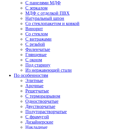
С панелями МДФ
С зеркалом
МДФ с отделкой ПВХ
Натуральный шпон
Со стеклопакетом и ковкой
Винорит
Со стеклом
С витражами
С резьбой
Филенчатые
Глянцевые
С окном
Под старину
Из нержавеющей стали
По особенностям
Элитные
Арочные
Решетчатые
С терморазрывом
Одностворчатые
Двустворчатые
Полуторастворчатые
С фрамугой
Дизайнерские
Накладные