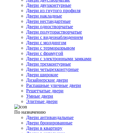
Двери двухконтурные
Двери из гнутого профиля
Двери накладные
Двери нестандартные
Двери одностворчатые
Двери полуторастворчатые
Двери с видеонаблюдением
Двери с молдингом
Двери с терморазрывом
Двери с фрамугой
Двери с электронными замками
Двери трехконтурные
Двери четырехконтурные
Двери широкие
Дизайнерские двери
Распашные уличные двери
Решетчатые двери
Умные двери
Элитные двери
По назначению
Двери антивандальные
Двери бронированные
Двери в квартиру