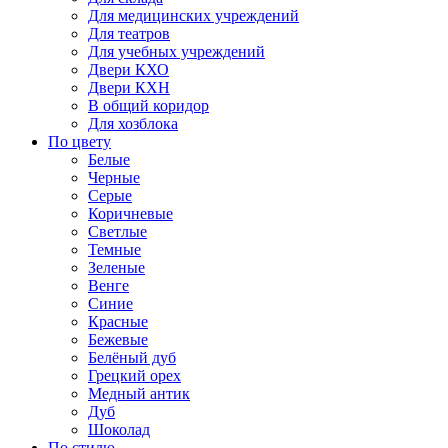
Для медицинских учреждений
Для театров
Для учебных учреждений
Двери КХО
Двери КХН
В общий коридор
Для хозблока
По цвету
Белые
Черные
Серые
Коричневые
Светлые
Темные
Зеленые
Венге
Синие
Красные
Бежевые
Белёный дуб
Грецкий орех
Медный антик
Дуб
Шоколад
По стилю