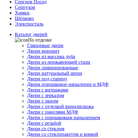
Сергиев Посад
Серпухов
Химки
Щёлково
Электросталь
Каталог дверей
По отделке
Глянцевые двери
Двери винорит
Двери из массива дуба
Двери из нержавеющей стали
Двери ламинированные
Двери натуральный шпон
Двери под старину
Двери порошковое напыление и МДФ
Двери с витражами
Двери с зеркалом
Двери с окном
Двери с отделкой винилискожа
Двери с панелями МДФ
Двери с порошковым напылением
Двери с резьбой
Двери со стеклом
Двери со стеклопакетом и ковкой