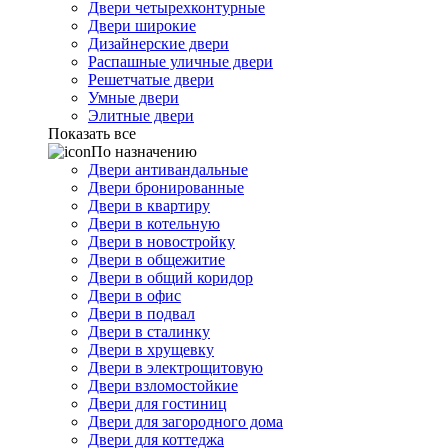
Двери четырехконтурные
Двери широкие
Дизайнерские двери
Распашные уличные двери
Решетчатые двери
Умные двери
Элитные двери
Показать все
По назначению
Двери антивандальные
Двери бронированные
Двери в квартиру
Двери в котельную
Двери в новостройку
Двери в общежитие
Двери в общий коридор
Двери в офис
Двери в подвал
Двери в сталинку
Двери в хрущевку
Двери в электрощитовую
Двери взломостойкие
Двери для гостиниц
Двери для загородного дома
Двери для коттеджа