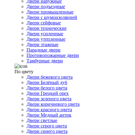
Двери наружные
Двери подъездные
Двери промышленные
Двери с шумоизоляцией
Двери сейфовые
Двери технические
Двери усиленные
Двери утепленные
Двери этажные
Парадные двери
Противопожарные двери
Тамбурные двери
По цвету
Двери бежевого цвета
Двери Белёный дуб
Двери белого цвета
Двери Грецкий орех
Двери зеленого цвета
Двери коричневого цвета
Двери красного цвета
Двери Медный антик
Двери светлые
Двери серого цвета
Двери синего цвета