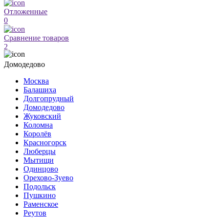
Отложенные
0
Сравнение товаров
2
Домодедово
Москва
Балашиха
Долгопрудный
Домодедово
Жуковский
Коломна
Королёв
Красногорск
Люберцы
Мытищи
Одинцово
Орехово-Зуево
Подольск
Пушкино
Раменское
Реутов