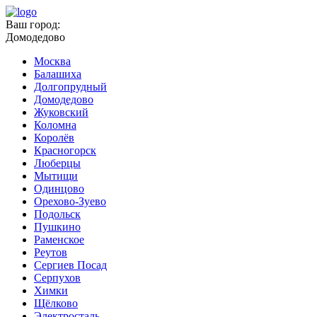
Ваш город:
Домодедово
Москва
Балашиха
Долгопрудный
Домодедово
Жуковский
Коломна
Королёв
Красногорск
Люберцы
Мытищи
Одинцово
Орехово-Зуево
Подольск
Пушкино
Раменское
Реутов
Сергиев Посад
Серпухов
Химки
Щёлково
Электросталь