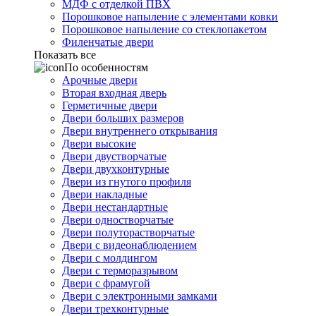
МДФ с отделкой ПВХ
Порошковое напыление с элементами ковки
Порошковое напыление со стеклопакетом
Филенчатые двери
Показать все
По особенностям
Арочные двери
Вторая входная дверь
Герметичные двери
Двери больших размеров
Двери внутреннего открывания
Двери высокие
Двери двустворчатые
Двери двухконтурные
Двери из гнутого профиля
Двери накладные
Двери нестандартные
Двери одностворчатые
Двери полуторастворчатые
Двери с видеонаблюдением
Двери с молдингом
Двери с терморазрывом
Двери с фрамугой
Двери с электронными замками
Двери трехконтурные