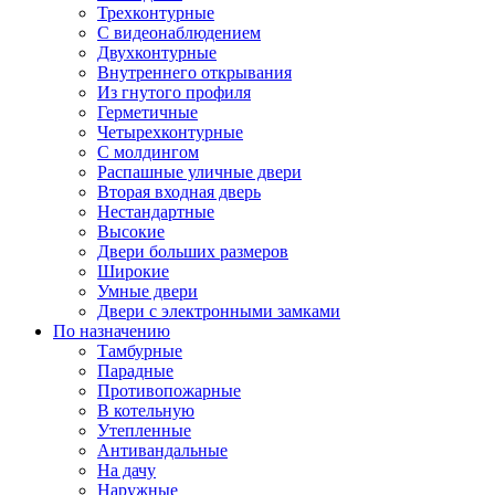
Трехконтурные
С видеонаблюдением
Двухконтурные
Внутреннего открывания
Из гнутого профиля
Герметичные
Четырехконтурные
С молдингом
Распашные уличные двери
Вторая входная дверь
Нестандартные
Высокие
Двери больших размеров
Широкие
Умные двери
Двери с электронными замками
По назначению
Тамбурные
Парадные
Противопожарные
В котельную
Утепленные
Антивандальные
На дачу
Наружные