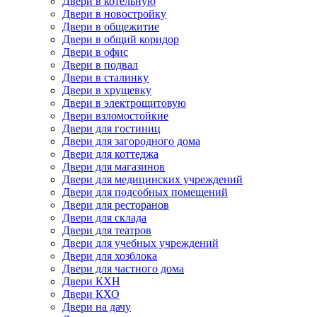
Двери в котельную
Двери в новостройку
Двери в общежитие
Двери в общий коридор
Двери в офис
Двери в подвал
Двери в сталинку
Двери в хрущевку
Двери в электрощитовую
Двери взломостойкие
Двери для гостиниц
Двери для загородного дома
Двери для коттеджа
Двери для магазинов
Двери для медицинских учреждений
Двери для подсобных помещений
Двери для ресторанов
Двери для склада
Двери для театров
Двери для учебных учреждений
Двери для хозблока
Двери для частного дома
Двери КХН
Двери КХО
Двери на дачу