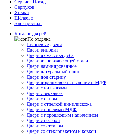
Сергиев Посад
Серпухов
Химки
Щёлково
Электросталь
Каталог дверей
По отделке
Глянцевые двери
Двери винорит
Двери из массива дуба
Двери из нержавеющей стали
Двери ламинированные
Двери натуральный шпон
Двери под старину
Двери порошковое напыление и МДФ
Двери с витражами
Двери с зеркалом
Двери с окном
Двери с отделкой винилискожа
Двери с панелями МДФ
Двери с порошковым напылением
Двери с резьбой
Двери со стеклом
Двери со стеклопакетом и ковкой