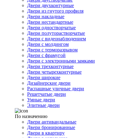
Двери двухконтурные
Двери из гнутого профиля
Двери накладные
Двери нестандартные
Двери одностворчатые
Двери полуторастворчатые
Двери с видеонаблюдением
Двери с молдингом
Двери с терморазрывом
Двери с фрамугой
Двери с электронными замками
Двери трехконтурные
Двери четырехконтурные
Двери широкие
Дизайнерские двери
Распашные уличные двери
Решетчатые двери
Умные двери
Элитные двери
По назначению
Двери антивандальные
Двери бронированные
Двери в квартиру