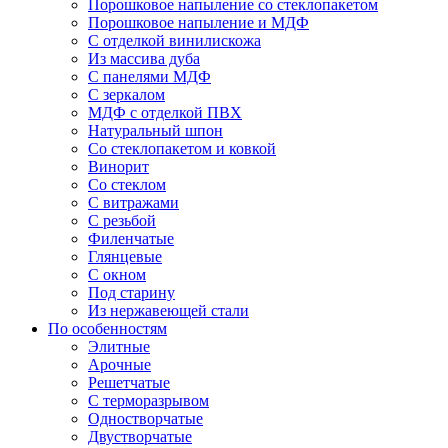
Порошковое напыление со стеклопакетом
Порошковое напыление и МДФ
С отделкой винилискожа
Из массива дуба
С панелями МДФ
С зеркалом
МДФ с отделкой ПВХ
Натуральный шпон
Со стеклопакетом и ковкой
Винорит
Со стеклом
С витражами
С резьбой
Филенчатые
Глянцевые
С окном
Под старину
Из нержавеющей стали
По особенностям
Элитные
Арочные
Решетчатые
С терморазрывом
Одностворчатые
Двустворчатые