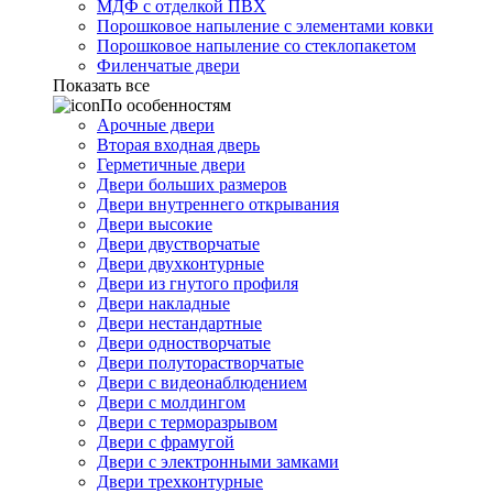
МДФ с отделкой ПВХ
Порошковое напыление с элементами ковки
Порошковое напыление со стеклопакетом
Филенчатые двери
Показать все
По особенностям
Арочные двери
Вторая входная дверь
Герметичные двери
Двери больших размеров
Двери внутреннего открывания
Двери высокие
Двери двустворчатые
Двери двухконтурные
Двери из гнутого профиля
Двери накладные
Двери нестандартные
Двери одностворчатые
Двери полуторастворчатые
Двери с видеонаблюдением
Двери с молдингом
Двери с терморазрывом
Двери с фрамугой
Двери с электронными замками
Двери трехконтурные