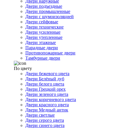
Двери наружные
Двери подъездные
Двери промышленные
Двери с шумоизоляцией
Двери сейфовые
Двери технические
Двери усиленные
Двери утепленные
Двери этажные
Парадные двери
Противопожарные двери
Тамбурные двери
По цвету
Двери бежевого цвета
Двери Белёный дуб
Двери белого цвета
Двери Грецкий орех
Двери зеленого цвета
Двери коричневого цвета
Двери красного цвета
Двери Медный антик
Двери светлые
Двери серого цвета
Двери синего цвета