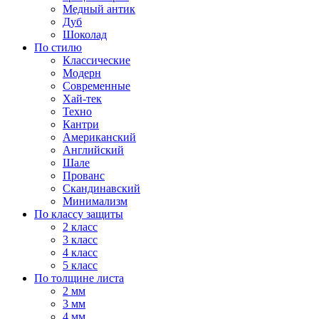
Медный антик
Дуб
Шоколад
По стилю
Классические
Модерн
Современные
Хай-тек
Техно
Кантри
Американский
Английский
Шале
Прованс
Скандинавский
Минимализм
По классу защиты
2 класс
3 класс
4 класс
5 класс
По толщине листа
2 мм
3 мм
4 мм