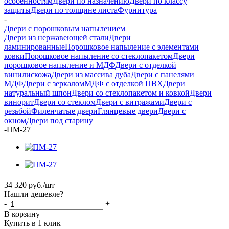
особенностям
Двери по назначению
Двери по классу
защиты
Двери по толщине листа
Фурнитура
-
Двери с порошковым напылением
Двери из нержавеющей стали
Двери
ламинированные
Порошковое напыление с элементами
ковки
Порошковое напыление со стеклопакетом
Двери
порошковое напыление и МДФ
Двери с отделкой
винилискожа
Двери из массива дуба
Двери с панелями
МДФ
Двери с зеркалом
МДФ с отделкой ПВХ
Двери
натуральный шпон
Двери со стеклопакетом и ковкой
Двери
винорит
Двери со стеклом
Двери с витражами
Двери с
резьбой
Филенчатые двери
Глянцевые двери
Двери с
окном
Двери под старину
-
ПМ-27
34 320
руб.
/шт
Нашли дешевле?
-
+
В корзину
Купить в 1 клик