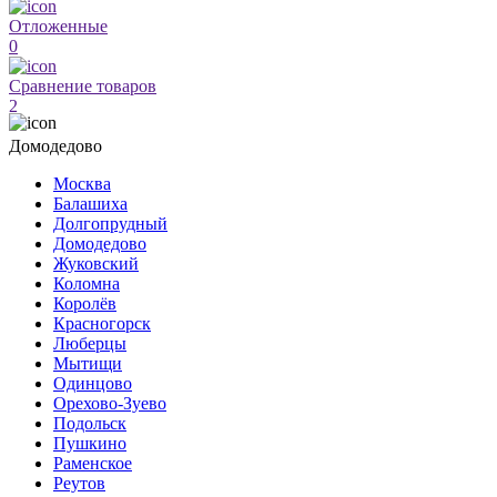
Отложенные
0
Сравнение товаров
2
Домодедово
Москва
Балашиха
Долгопрудный
Домодедово
Жуковский
Коломна
Королёв
Красногорск
Люберцы
Мытищи
Одинцово
Орехово-Зуево
Подольск
Пушкино
Раменское
Реутов