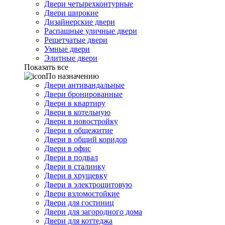
Двери четырехконтурные
Двери широкие
Дизайнерские двери
Распашные уличные двери
Решетчатые двери
Умные двери
Элитные двери
Показать все
По назначению
Двери антивандальные
Двери бронированные
Двери в квартиру
Двери в котельную
Двери в новостройку
Двери в общежитие
Двери в общий коридор
Двери в офис
Двери в подвал
Двери в сталинку
Двери в хрущевку
Двери в электрощитовую
Двери взломостойкие
Двери для гостиниц
Двери для загородного дома
Двери для коттеджа