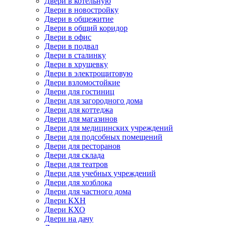
Двери в котельную
Двери в новостройку
Двери в общежитие
Двери в общий коридор
Двери в офис
Двери в подвал
Двери в сталинку
Двери в хрущевку
Двери в электрощитовую
Двери взломостойкие
Двери для гостиниц
Двери для загородного дома
Двери для коттеджа
Двери для магазинов
Двери для медицинских учреждений
Двери для подсобных помещений
Двери для ресторанов
Двери для склада
Двери для театров
Двери для учебных учреждений
Двери для хозблока
Двери для частного дома
Двери КХН
Двери КХО
Двери на дачу