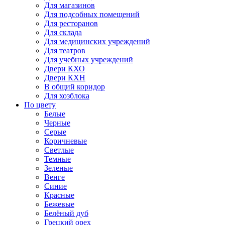
Для магазинов
Для подсобных помещений
Для ресторанов
Для склада
Для медицинских учреждений
Для театров
Для учебных учреждений
Двери КХО
Двери КХН
В общий коридор
Для хозблока
По цвету
Белые
Черные
Серые
Коричневые
Светлые
Темные
Зеленые
Венге
Синие
Красные
Бежевые
Белёный дуб
Грецкий орех