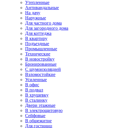
Утепленные
Антивандальные
На дачу
Наружные
Для частного дома
Для загородного дома
Для коттеджа
В квартиру
Подъездные
Промышленные
Технические
В новостройку
Бронированные
С шумоизоляцией
Взломостойкие
Усиленные
В офис
В подвал
В хрущевку
В сталинку
Двери этажные
В электрощитовую
Сейфовые
В общежитие
Для гостиниц