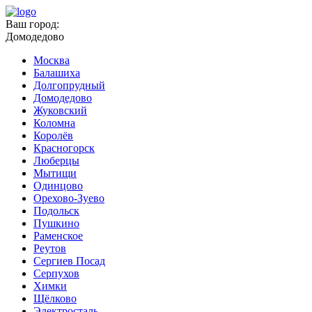
Ваш город:
Домодедово
Москва
Балашиха
Долгопрудный
Домодедово
Жуковский
Коломна
Королёв
Красногорск
Люберцы
Мытищи
Одинцово
Орехово-Зуево
Подольск
Пушкино
Раменское
Реутов
Сергиев Посад
Серпухов
Химки
Щёлково
Электросталь