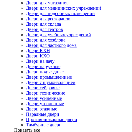
Двери для магазинов
Двери для медицинских учреждений
Двери для подсобных помещений
Двери для ресторанов
Двери для склада
Двери для театров
Двери для учебных учреждений
Двери для хозблока
Двери для частного дома
Двери КХН
Двери КХО
Двери на дачу
Двери наружные
Двери подъездные
Двери промышленные
Двери с шумоизоляцией
Двери сейфовые
Двери технические
Двери усиленные
Двери утепленные
Двери этажные
Парадные двери
Противопожарные двери
Тамбурные двери
Показать все