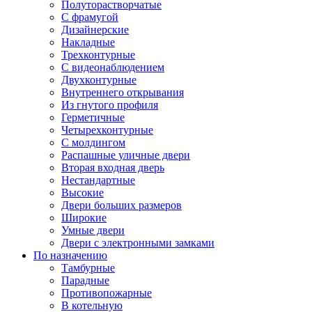
Полуторастворчатые
С фрамугой
Дизайнерские
Накладные
Трехконтурные
С видеонаблюдением
Двухконтурные
Внутреннего открывания
Из гнутого профиля
Герметичные
Четырехконтурные
С молдингом
Распашные уличные двери
Вторая входная дверь
Нестандартные
Высокие
Двери больших размеров
Широкие
Умные двери
Двери с электронными замками
По назначению
Тамбурные
Парадные
Противопожарные
В котельную