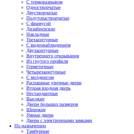
С терморазрывом
Одностворчатые
Двустворчатые
Полуторастворчатые
С фрамугой
Дизайнерские
Накладные
Трехконтурные
С видеонаблюдением
Двухконтурные
Внутреннего открывания
Из гнутого профиля
Герметичные
Четырехконтурные
С молдингом
Распашные уличные двери
Вторая входная дверь
Нестандартные
Высокие
Двери больших размеров
Широкие
Умные двери
Двери с электронными замками
По назначению
Тамбурные