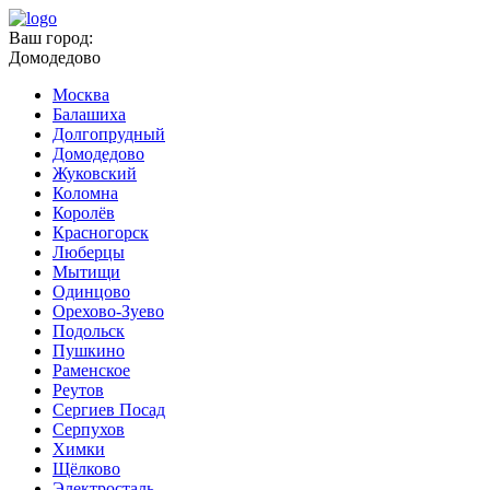
Ваш город:
Домодедово
Москва
Балашиха
Долгопрудный
Домодедово
Жуковский
Коломна
Королёв
Красногорск
Люберцы
Мытищи
Одинцово
Орехово-Зуево
Подольск
Пушкино
Раменское
Реутов
Сергиев Посад
Серпухов
Химки
Щёлково
Электросталь