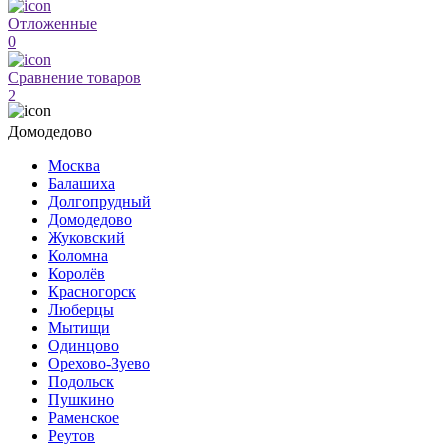
Отложенные
0
Сравнение товаров
2
Домодедово
Москва
Балашиха
Долгопрудный
Домодедово
Жуковский
Коломна
Королёв
Красногорск
Люберцы
Мытищи
Одинцово
Орехово-Зуево
Подольск
Пушкино
Раменское
Реутов