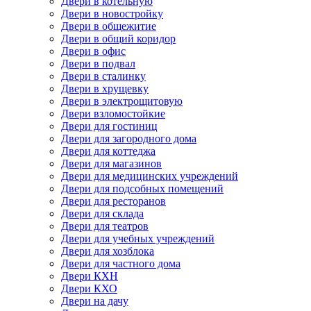
Двери в котельную
Двери в новостройку
Двери в общежитие
Двери в общий коридор
Двери в офис
Двери в подвал
Двери в сталинку
Двери в хрущевку
Двери в электрощитовую
Двери взломостойкие
Двери для гостиниц
Двери для загородного дома
Двери для коттеджа
Двери для магазинов
Двери для медицинских учреждений
Двери для подсобных помещений
Двери для ресторанов
Двери для склада
Двери для театров
Двери для учебных учреждений
Двери для хозблока
Двери для частного дома
Двери КХН
Двери КХО
Двери на дачу