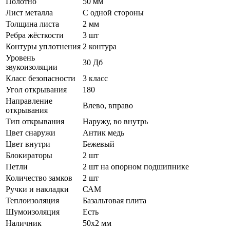
Полотно
50 мм
Лист металла
С одной стороны
Толщина листа
2 мм
Ребра жёсткости
3 шт
Контуры уплотнения
2 контура
Уровень
30 Дб
звукоизоляции
Класс безопасности
3 класс
Угол открывания
180
Направление
Влево, вправо
открывания
Тип открывания
Наружу, во внутрь
Цвет снаружи
Антик медь
Цвет внутри
Бежевый
Блокираторы
2 шт
Петли
2 шт на опорном подшипнике
Количество замков
2 шт
Ручки и накладки
САМ
Теплоизоляция
Базальтовая плита
Шумоизоляция
Есть
Наличник
50х2 мм