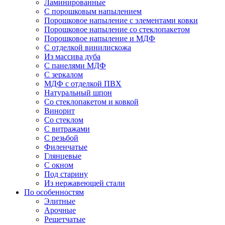
Ламинированные
С порошковым напылением
Порошковое напыление с элементами ковки
Порошковое напыление со стеклопакетом
Порошковое напыление и МДФ
С отделкой винилискожа
Из массива дуба
С панелями МДФ
С зеркалом
МДФ с отделкой ПВХ
Натуральный шпон
Со стеклопакетом и ковкой
Винорит
Со стеклом
С витражами
С резьбой
Филенчатые
Глянцевые
С окном
Под старину
Из нержавеющей стали
По особенностям
Элитные
Арочные
Решетчатые