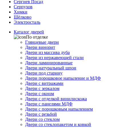
Сергиев Посад
Серпухов
Химки
Щёлково
Электросталь
Каталог дверей
По отделке
Глянцевые двери
Двери винорит
Двери из массива дуба
Двери из нержавеющей стали
Двери ламинированные
Двери натуральный шпон
Двери под старину
Двери порошковое напыление и МДФ
Двери с витражами
Двери с зеркалом
Двери с окном
Двери с отделкой винилискожа
Двери с панелями МДФ
Двери с порошковым напылением
Двери с резьбой
Двери со стеклом
Двери со стеклопакетом и ковкой