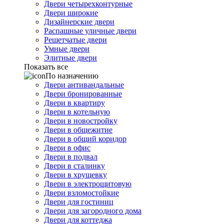
Двери четырехконтурные
Двери широкие
Дизайнерские двери
Распашные уличные двери
Решетчатые двери
Умные двери
Элитные двери
Показать все
По назначению
Двери антивандальные
Двери бронированные
Двери в квартиру
Двери в котельную
Двери в новостройку
Двери в общежитие
Двери в общий коридор
Двери в офис
Двери в подвал
Двери в сталинку
Двери в хрущевку
Двери в электрощитовую
Двери взломостойкие
Двери для гостиниц
Двери для загородного дома
Двери для коттеджа