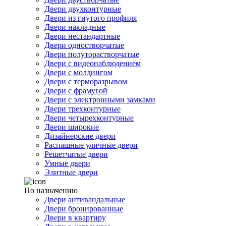
Двери двухконтурные
Двери из гнутого профиля
Двери накладные
Двери нестандартные
Двери одностворчатые
Двери полуторастворчатые
Двери с видеонаблюдением
Двери с молдингом
Двери с терморазрывом
Двери с фрамугой
Двери с электронными замками
Двери трехконтурные
Двери четырехконтурные
Двери широкие
Дизайнерские двери
Распашные уличные двери
Решетчатые двери
Умные двери
Элитные двери
По назначению
Двери антивандальные
Двери бронированные
Двери в квартиру