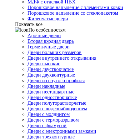
МДФ с отделкой ПВХ
Порошковое напыление с элементами ковки
Порошковое напыление со стеклопакетом
Филенчатые двери
Показать все
По особенностям
Арочные двери
Вторая входная дверь
Герметичные двери
Двери больших размеров
Двери внутреннего открывания
Двери высокие
Двери двустворчатые
Двери двухконтурные
Двери из гнутого профиля
Двери накладные
Двери нестандартные
Двери одностворчатые
Двери полуторастворчатые
Двери с видеонаблюдением
Двери с молдингом
Двери с терморазрывом
Двери с фрамугой
Двери с электронными замками
Двери трехконтурные