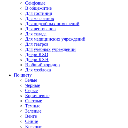
Сейфовые
В общежитие
Для гостиниц
Для магазинов
Для подсобных помещений
Для ресторанов
Для склада
Для медицинских учреждений
Для театров
Для учебных учреждений
Двери КХО
Двери КХН
В общий коридор
Для хозблока
По цвету
Белые
Черные
Серые
Коричневые
Светлые
Темные
Зеленые
Венге
Синие
Красные