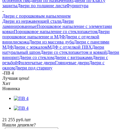
особенностям
Двери по назначению
Двери по классу
защиты
Двери по толщине листа
Фурнитура
-
Двери с порошковым напылением
Двери из нержавеющей стали
Двери
ламинированные
Порошковое напыление с элементами
ковки
Порошковое напыление со стеклопакетом
Двери
порошковое напыление и МДФ
Двери с отделкой
винилискожа
Двери из массива дуба
Двери с панелями
МДФ
Двери с зеркалом
МДФ с отделкой ПВХ
Двери
натуральный шпон
Двери со стеклопакетом и ковкой
Двери
винорит
Двери со стеклом
Двери с витражами
Двери с
резьбой
Филенчатые двери
Глянцевые двери
Двери с
окном
Двери под старину
-
ПВ 4
Лучшая цена!
Хит
Новинка
21 255
руб.
/шт
Нашли дешевле?