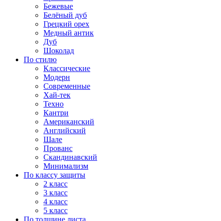
Бежевые
Белёный дуб
Грецкий орех
Медный антик
Дуб
Шоколад
По стилю
Классические
Модерн
Современные
Хай-тек
Техно
Кантри
Американский
Английский
Шале
Прованс
Скандинавский
Минимализм
По классу защиты
2 класс
3 класс
4 класс
5 класс
По толщине листа