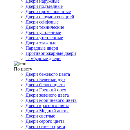
Двери наружные
Двери подъездные
Двери промышленные
Двери с шумоизоляцией
Двери сейфовые
Двери технические
Двери усиленные
Двери утепленные
Двери этажные
Парадные двери
Противопожарные двери
Тамбурные двери
По цвету
Двери бежевого цвета
Двери Белёный дуб
Двери белого цвета
Двери Грецкий орех
Двери зеленого цвета
Двери коричневого цвета
Двери красного цвета
Двери Медный антик
Двери светлые
Двери серого цвета
Двери синего цвета