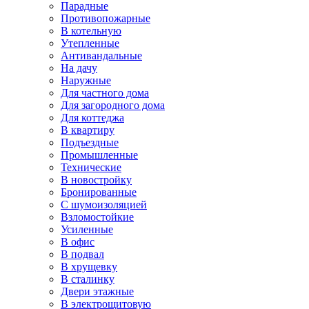
Парадные
Противопожарные
В котельную
Утепленные
Антивандальные
На дачу
Наружные
Для частного дома
Для загородного дома
Для коттеджа
В квартиру
Подъездные
Промышленные
Технические
В новостройку
Бронированные
С шумоизоляцией
Взломостойкие
Усиленные
В офис
В подвал
В хрущевку
В сталинку
Двери этажные
В электрощитовую