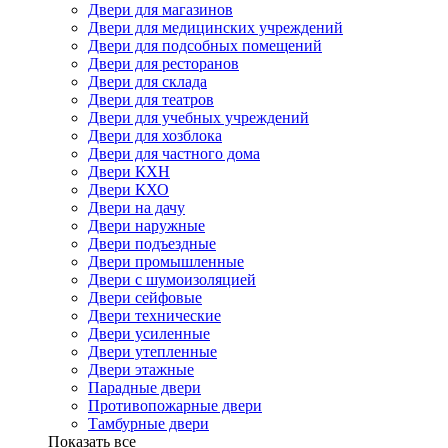
Двери для магазинов
Двери для медицинских учреждений
Двери для подсобных помещений
Двери для ресторанов
Двери для склада
Двери для театров
Двери для учебных учреждений
Двери для хозблока
Двери для частного дома
Двери КХН
Двери КХО
Двери на дачу
Двери наружные
Двери подъездные
Двери промышленные
Двери с шумоизоляцией
Двери сейфовые
Двери технические
Двери усиленные
Двери утепленные
Двери этажные
Парадные двери
Противопожарные двери
Тамбурные двери
Показать все