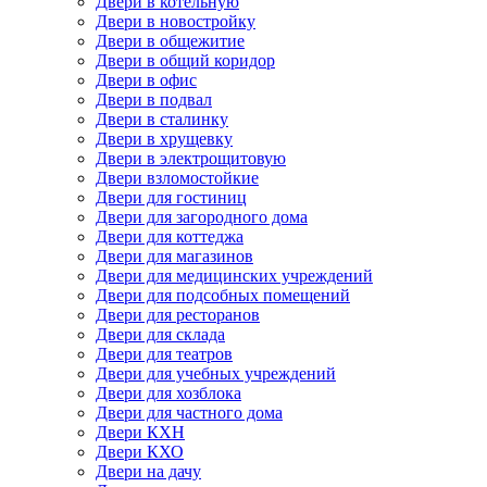
Двери в котельную
Двери в новостройку
Двери в общежитие
Двери в общий коридор
Двери в офис
Двери в подвал
Двери в сталинку
Двери в хрущевку
Двери в электрощитовую
Двери взломостойкие
Двери для гостиниц
Двери для загородного дома
Двери для коттеджа
Двери для магазинов
Двери для медицинских учреждений
Двери для подсобных помещений
Двери для ресторанов
Двери для склада
Двери для театров
Двери для учебных учреждений
Двери для хозблока
Двери для частного дома
Двери КХН
Двери КХО
Двери на дачу