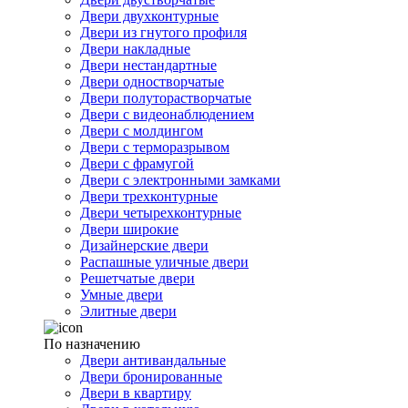
Двери двухконтурные
Двери из гнутого профиля
Двери накладные
Двери нестандартные
Двери одностворчатые
Двери полуторастворчатые
Двери с видеонаблюдением
Двери с молдингом
Двери с терморазрывом
Двери с фрамугой
Двери с электронными замками
Двери трехконтурные
Двери четырехконтурные
Двери широкие
Дизайнерские двери
Распашные уличные двери
Решетчатые двери
Умные двери
Элитные двери
По назначению
Двери антивандальные
Двери бронированные
Двери в квартиру