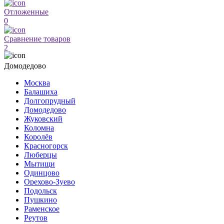
Отложенные
0
Сравнение товаров
2
Домодедово
Москва
Балашиха
Долгопрудный
Домодедово
Жуковский
Коломна
Королёв
Красногорск
Люберцы
Мытищи
Одинцово
Орехово-Зуево
Подольск
Пушкино
Раменское
Реутов