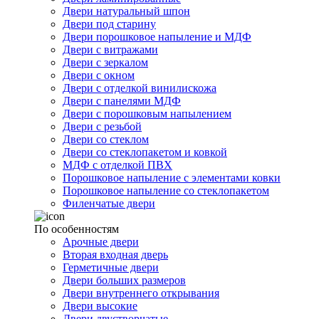
Двери натуральный шпон
Двери под старину
Двери порошковое напыление и МДФ
Двери с витражами
Двери с зеркалом
Двери с окном
Двери с отделкой винилискожа
Двери с панелями МДФ
Двери с порошковым напылением
Двери с резьбой
Двери со стеклом
Двери со стеклопакетом и ковкой
МДФ с отделкой ПВХ
Порошковое напыление с элементами ковки
Порошковое напыление со стеклопакетом
Филенчатые двери
По особенностям
Арочные двери
Вторая входная дверь
Герметичные двери
Двери больших размеров
Двери внутреннего открывания
Двери высокие
Двери двустворчатые