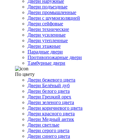
Двери наружные
Двери подъездные
Двери промышленные
Двери с шумоизоляцией
Двери сейфовые
Двери технические
Двери усиленные
Двери утепленные
Двери этажные
Парадные двери
Противопожарные двери
Тамбурные двери
По цвету
Двери бежевого цвета
Двери Белёный дуб
Двери белого цвета
Двери Грецкий орех
Двери зеленого цвета
Двери коричневого цвета
Двери красного цвета
Двери Медный антик
Двери светлые
Двери серого цвета
Двери синего цвета