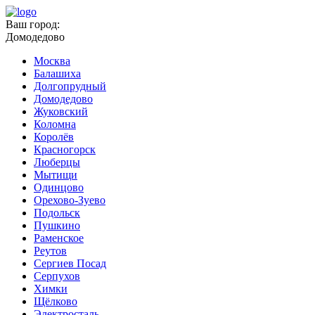
Ваш город:
Домодедово
Москва
Балашиха
Долгопрудный
Домодедово
Жуковский
Коломна
Королёв
Красногорск
Люберцы
Мытищи
Одинцово
Орехово-Зуево
Подольск
Пушкино
Раменское
Реутов
Сергиев Посад
Серпухов
Химки
Щёлково
Электросталь