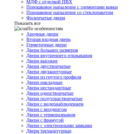
МДФ с отделкой ПВХ
Порошковое напыление с элементами ковки
Порошковое напыление со стеклопакетом
Филенчатые двери
Показать все
По особенностям
Арочные двери
Вторая входная дверь
Герметичные двери
Двери больших размеров
Двери внутреннего открывания
Двери высокие
Двери двустворчатые
Двери двухконтурные
Двери из гнутого профиля
Двери накладные
Двери нестандартные
Двери одностворчатые
Двери полуторастворчатые
Двери с видеонаблюдением
Двери с молдингом
Двери с терморазрывом
Двери с фрамугой
Двери с электронными замками
Двери трехконтурные