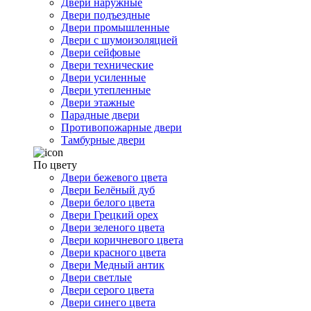
Двери наружные
Двери подъездные
Двери промышленные
Двери с шумоизоляцией
Двери сейфовые
Двери технические
Двери усиленные
Двери утепленные
Двери этажные
Парадные двери
Противопожарные двери
Тамбурные двери
По цвету
Двери бежевого цвета
Двери Белёный дуб
Двери белого цвета
Двери Грецкий орех
Двери зеленого цвета
Двери коричневого цвета
Двери красного цвета
Двери Медный антик
Двери светлые
Двери серого цвета
Двери синего цвета