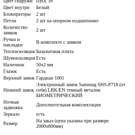
Цвет снаружи
ПВХ 39
Цвет внутри
Белый
Блокираторы
2 шт
Петли
2 шт на опорном подшипнике
Количество
2 шт
замков
Ручки и
В комплекте с замком
накладки
Теплоизоляция
Базальтовая плита
Шумоизоляция
Есть
Наличник
50х2 мм
Глазок
Есть
Верхний замок
Гардиан 1001
Электронный замок Samsung SHS-P718 (от
Нижний замок
себя) LBK/EN темный металик
БИОМЕТРИЧЕСКИЙ
Ночная
Дополнительная комплектация
задвижка
Зеркало
есть
На заказ (цена указана при размере
Размер
2000х800мм)