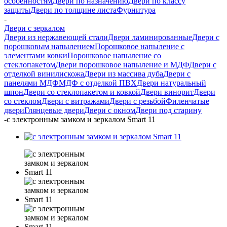
особенностям
Двери по назначению
Двери по классу
защиты
Двери по толщине листа
Фурнитура
-
Двери с зеркалом
Двери из нержавеющей стали
Двери ламинированные
Двери с
порошковым напылением
Порошковое напыление с
элементами ковки
Порошковое напыление со
стеклопакетом
Двери порошковое напыление и МДФ
Двери с
отделкой винилискожа
Двери из массива дуба
Двери с
панелями МДФ
МДФ с отделкой ПВХ
Двери натуральный
шпон
Двери со стеклопакетом и ковкой
Двери винорит
Двери
со стеклом
Двери с витражами
Двери с резьбой
Филенчатые
двери
Глянцевые двери
Двери с окном
Двери под старину
-
с электронным замком и зеркалом Smart 11