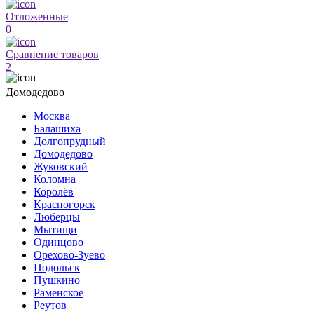
Отложенные
0
Сравнение товаров
2
Домодедово
Москва
Балашиха
Долгопрудный
Домодедово
Жуковский
Коломна
Королёв
Красногорск
Люберцы
Мытищи
Одинцово
Орехово-Зуево
Подольск
Пушкино
Раменское
Реутов