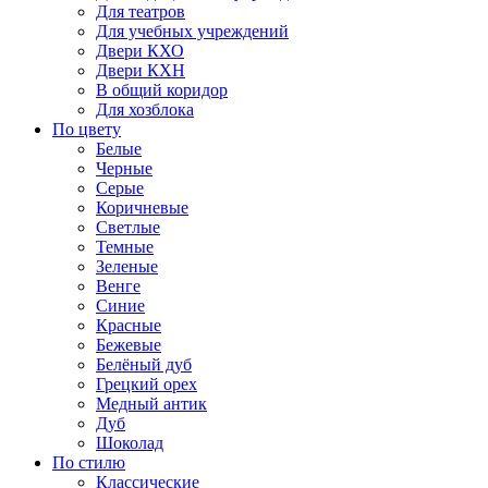
Для театров
Для учебных учреждений
Двери КХО
Двери КХН
В общий коридор
Для хозблока
По цвету
Белые
Черные
Серые
Коричневые
Светлые
Темные
Зеленые
Венге
Синие
Красные
Бежевые
Белёный дуб
Грецкий орех
Медный антик
Дуб
Шоколад
По стилю
Классические