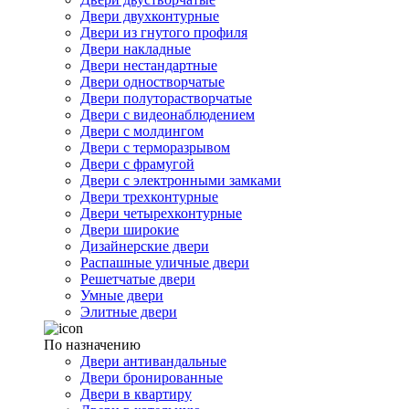
Двери двухконтурные
Двери из гнутого профиля
Двери накладные
Двери нестандартные
Двери одностворчатые
Двери полуторастворчатые
Двери с видеонаблюдением
Двери с молдингом
Двери с терморазрывом
Двери с фрамугой
Двери с электронными замками
Двери трехконтурные
Двери четырехконтурные
Двери широкие
Дизайнерские двери
Распашные уличные двери
Решетчатые двери
Умные двери
Элитные двери
По назначению
Двери антивандальные
Двери бронированные
Двери в квартиру