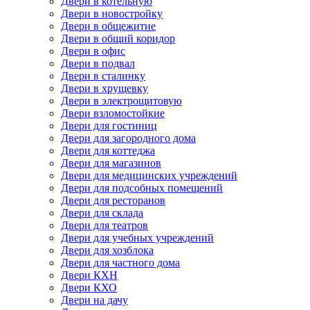
Двери в котельную
Двери в новостройку
Двери в общежитие
Двери в общий коридор
Двери в офис
Двери в подвал
Двери в сталинку
Двери в хрущевку
Двери в электрощитовую
Двери взломостойкие
Двери для гостиниц
Двери для загородного дома
Двери для коттеджа
Двери для магазинов
Двери для медицинских учреждений
Двери для подсобных помещений
Двери для ресторанов
Двери для склада
Двери для театров
Двери для учебных учреждений
Двери для хозблока
Двери для частного дома
Двери КХН
Двери КХО
Двери на дачу