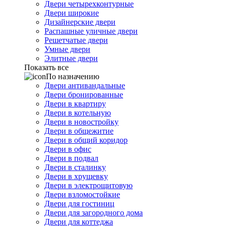
Двери четырехконтурные
Двери широкие
Дизайнерские двери
Распашные уличные двери
Решетчатые двери
Умные двери
Элитные двери
Показать все
По назначению
Двери антивандальные
Двери бронированные
Двери в квартиру
Двери в котельную
Двери в новостройку
Двери в общежитие
Двери в общий коридор
Двери в офис
Двери в подвал
Двери в сталинку
Двери в хрущевку
Двери в электрощитовую
Двери взломостойкие
Двери для гостиниц
Двери для загородного дома
Двери для коттеджа