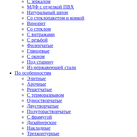
С зеркалом
МДФ с отделкой ПВХ
Натуральный шпон
Со стеклопакетом и ковкой
Винорит
Со стеклом
С витражами
С резьбой
Филенчатые
Глянцевые
С окном
Под старину
Из нержавеющей стали
По особенностям
Элитные
Арочные
Решетчатые
С терморазрывом
Одностворчатые
Двустворчатые
Полуторастворчатые
С фрамугой
Дизайнерские
Накладные
Трехконтурные