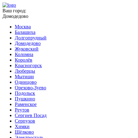
Ваш город:
Домодедово
Москва
Балашиха
Долгопрудный
Домодедово
Жуковский
Коломна
Королёв
Красногорск
Люберцы
Мытищи
Одинцово
Орехово-Зуево
Подольск
Пушкино
Раменское
Реутов
Сергиев Посад
Серпухов
Химки
Щёлково
Электросталь