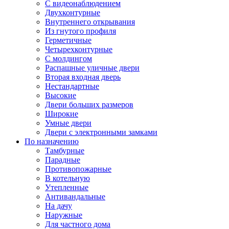
С видеонаблюдением
Двухконтурные
Внутреннего открывания
Из гнутого профиля
Герметичные
Четырехконтурные
С молдингом
Распашные уличные двери
Вторая входная дверь
Нестандартные
Высокие
Двери больших размеров
Широкие
Умные двери
Двери с электронными замками
По назначению
Тамбурные
Парадные
Противопожарные
В котельную
Утепленные
Антивандальные
На дачу
Наружные
Для частного дома