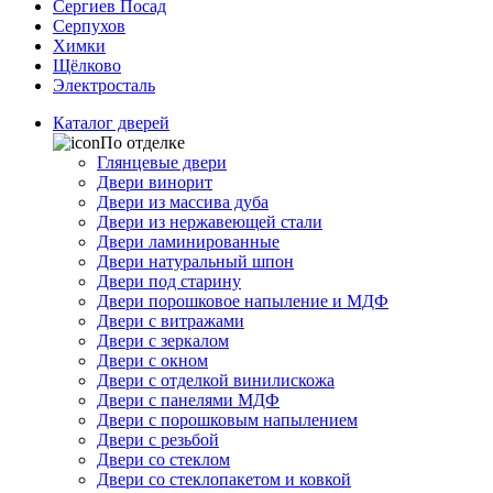
Сергиев Посад
Серпухов
Химки
Щёлково
Электросталь
Каталог дверей
По отделке
Глянцевые двери
Двери винорит
Двери из массива дуба
Двери из нержавеющей стали
Двери ламинированные
Двери натуральный шпон
Двери под старину
Двери порошковое напыление и МДФ
Двери с витражами
Двери с зеркалом
Двери с окном
Двери с отделкой винилискожа
Двери с панелями МДФ
Двери с порошковым напылением
Двери с резьбой
Двери со стеклом
Двери со стеклопакетом и ковкой