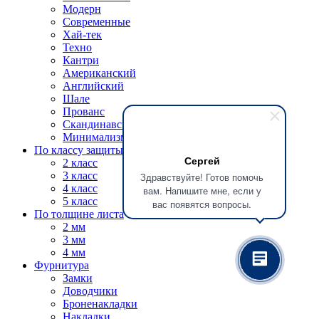
Модерн
Современные
Хай-тек
Техно
Кантри
Американский
Английский
Шале
Прованс
Скандинавский
Минимализм
По классу защиты
Сергей
2 класс
3 класс
Здравствуйте! Готов помочь
4 класс
вам. Напишите мне, если у
5 класс
вас появятся вопросы.
По толщине листа
2 мм
3 мм
4 мм
Фурнитура
Замки
Доводчики
Броненакладки
Накладки