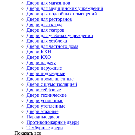
Двери для магазинов
Двери для медицинских учреждений
Двери для подсобных помещений
Двери для ресторанов
Двери для склада
Двери для театров
Двери для учебных учреждений
Двери для хозблока
Двери для частного дома
Двери КХН
Двери КХО
Двери на дачу
Двери наружные
Двери подъездные
Двери промышленные
Двери с шумоизоляцией
Двери сейфовые
Двери технические
Двери усиленные
Двери утепленные
Двери этажные
Парадные двери
Противопожарные двери
Тамбурные двери
Показать все