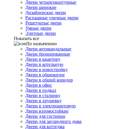
Двери четырехконтурные
Двери широкие
Дизайнерские двери
Распашные уличные двери
Решетчатые двери
Умные двери
Элитные двери
Показать все
По назначению
Двери антивандальные
Двери бронированные
Двери в квартиру
Двери в котельную
Двери в новостройку
Двери в общежитие
Двери в общий коридор
Двери в офис
Двери в подвал
Двери в сталинку
Двери в хрущевку
Двери в электрощитовую
Двери взломостойкие
Двери для гостиниц
Двери для загородного дома
Двери для коттеджа