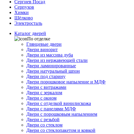
Сергиев Посад
Серпухов
Химки
Щёлково
Электросталь
Каталог дверей
По отделке
Глянцевые двери
Двери винорит
Двери из массива дуба
Двери из нержавеющей стали
Двери ламинированные
Двери натуральный шпон
Двери под старину
Двери порошковое напыление и МДФ
Двери с витражами
Двери с зеркалом
Двери с окном
Двери с отделкой винилискожа
Двери с панелями МДФ
Двери с порошковым напылением
Двери с резьбой
Двери со стеклом
Двери со стеклопакетом и ковкой