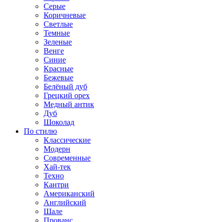
Серые
Коричневые
Светлые
Темные
Зеленые
Венге
Синие
Красные
Бежевые
Белёный дуб
Грецкий орех
Медный антик
Дуб
Шоколад
По стилю
Классические
Модерн
Современные
Хай-тек
Техно
Кантри
Американский
Английский
Шале
Прованс