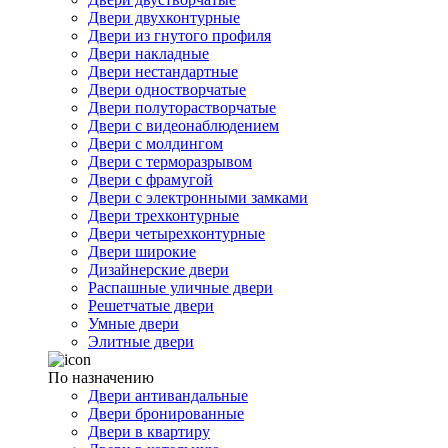
Двери двухконтурные
Двери из гнутого профиля
Двери накладные
Двери нестандартные
Двери одностворчатые
Двери полуторастворчатые
Двери с видеонаблюдением
Двери с молдингом
Двери с терморазрывом
Двери с фрамугой
Двери с электронными замками
Двери трехконтурные
Двери четырехконтурные
Двери широкие
Дизайнерские двери
Распашные уличные двери
Решетчатые двери
Умные двери
Элитные двери
По назначению
Двери антивандальные
Двери бронированные
Двери в квартиру