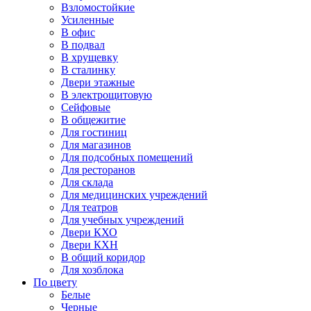
Взломостойкие
Усиленные
В офис
В подвал
В хрущевку
В сталинку
Двери этажные
В электрощитовую
Сейфовые
В общежитие
Для гостиниц
Для магазинов
Для подсобных помещений
Для ресторанов
Для склада
Для медицинских учреждений
Для театров
Для учебных учреждений
Двери КХО
Двери КХН
В общий коридор
Для хозблока
По цвету
Белые
Черные