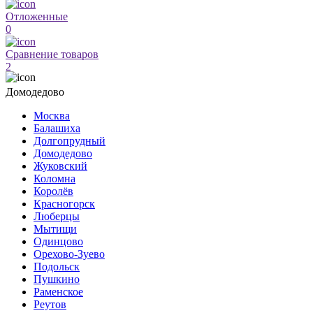
Отложенные
0
Сравнение товаров
2
Домодедово
Москва
Балашиха
Долгопрудный
Домодедово
Жуковский
Коломна
Королёв
Красногорск
Люберцы
Мытищи
Одинцово
Орехово-Зуево
Подольск
Пушкино
Раменское
Реутов