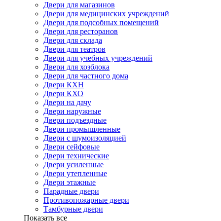
Двери для магазинов
Двери для медицинских учреждений
Двери для подсобных помещений
Двери для ресторанов
Двери для склада
Двери для театров
Двери для учебных учреждений
Двери для хозблока
Двери для частного дома
Двери КХН
Двери КХО
Двери на дачу
Двери наружные
Двери подъездные
Двери промышленные
Двери с шумоизоляцией
Двери сейфовые
Двери технические
Двери усиленные
Двери утепленные
Двери этажные
Парадные двери
Противопожарные двери
Тамбурные двери
Показать все