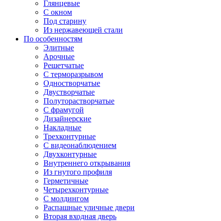
Глянцевые
С окном
Под старину
Из нержавеющей стали
По особенностям
Элитные
Арочные
Решетчатые
С терморазрывом
Одностворчатые
Двустворчатые
Полуторастворчатые
С фрамугой
Дизайнерские
Накладные
Трехконтурные
С видеонаблюдением
Двухконтурные
Внутреннего открывания
Из гнутого профиля
Герметичные
Четырехконтурные
С молдингом
Распашные уличные двери
Вторая входная дверь