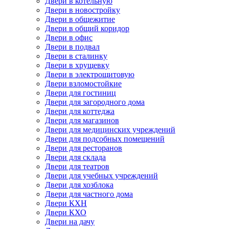
Двери в котельную
Двери в новостройку
Двери в общежитие
Двери в общий коридор
Двери в офис
Двери в подвал
Двери в сталинку
Двери в хрущевку
Двери в электрощитовую
Двери взломостойкие
Двери для гостиниц
Двери для загородного дома
Двери для коттеджа
Двери для магазинов
Двери для медицинских учреждений
Двери для подсобных помещений
Двери для ресторанов
Двери для склада
Двери для театров
Двери для учебных учреждений
Двери для хозблока
Двери для частного дома
Двери КХН
Двери КХО
Двери на дачу