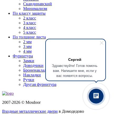
Скандинавский
Минимализм
По классу защиты
2 класс
3 класс
4 класс
5 класс
По толщине листа
2 мм
3 мм
4 мм
Фурнитура
Сергей
Замки
Здравствуйте! Готов помочь
Доводчики
вам. Напишите мне, если у
Броненакладки
Накладки
вас появятся вопросы.
Ручки
Другая фурнитура
2007-2026 © Mosdoor
Входные металлические двери
в Домодедово