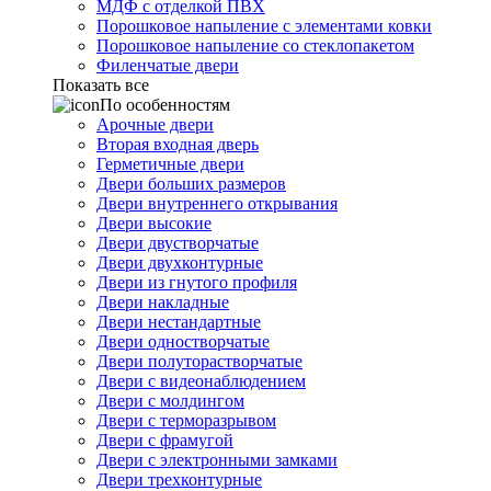
МДФ с отделкой ПВХ
Порошковое напыление с элементами ковки
Порошковое напыление со стеклопакетом
Филенчатые двери
Показать все
По особенностям
Арочные двери
Вторая входная дверь
Герметичные двери
Двери больших размеров
Двери внутреннего открывания
Двери высокие
Двери двустворчатые
Двери двухконтурные
Двери из гнутого профиля
Двери накладные
Двери нестандартные
Двери одностворчатые
Двери полуторастворчатые
Двери с видеонаблюдением
Двери с молдингом
Двери с терморазрывом
Двери с фрамугой
Двери с электронными замками
Двери трехконтурные