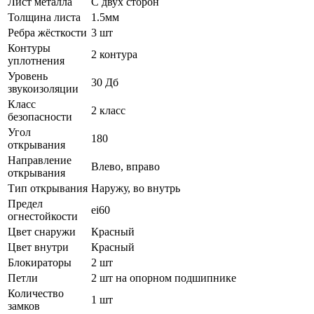
Лист металла
С двух сторон
Толщина листа
1.5мм
Ребра жёсткости
3 шт
Контуры
2 контура
уплотнения
Уровень
30 Дб
звукоизоляции
Класс
2 класс
безопасности
Угол
180
открывания
Направление
Влево, вправо
открывания
Тип открывания
Наружу, во внутрь
Предел
ei60
огнестойкости
Цвет снаружи
Красный
Цвет внутри
Красный
Блокираторы
2 шт
Петли
2 шт на опорном подшипнике
Количество
1 шт
замков