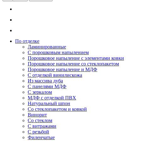
По отделке
Ламинированные
С порошковым напылением
Порошковое напыление с элементами ковки
Порошковое напыление со стеклопакетом
Порошковое напыление и МДФ
С отделкой винилискожа
Из массива дуба
С панелями МДФ
С зеркалом
МДФ с отделкой ПВХ
Натуральный шпон
Со стеклопакетом и ковкой
Винорит
Со стеклом
С витражами
С резьбой
Филенчатые