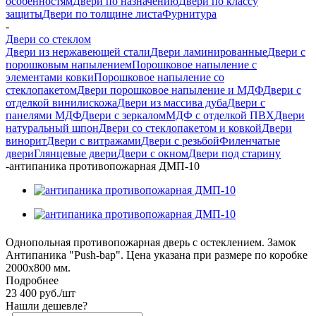
особенностям
Двери по назначению
Двери по классу
защиты
Двери по толщине листа
Фурнитура
-
Двери со стеклом
Двери из нержавеющей стали
Двери ламинированные
Двери с
порошковым напылением
Порошковое напыление с
элементами ковки
Порошковое напыление со
стеклопакетом
Двери порошковое напыление и МДФ
Двери с
отделкой винилискожа
Двери из массива дуба
Двери с
панелями МДФ
Двери с зеркалом
МДФ с отделкой ПВХ
Двери
натуральный шпон
Двери со стеклопакетом и ковкой
Двери
винорит
Двери с витражами
Двери с резьбой
Филенчатые
двери
Глянцевые двери
Двери с окном
Двери под старину
-
антипаника противопожарная ДМП-10
Однопольная противопожарная дверь с остеклением. Замок
Антипаника "Push-bap". Цена указана при размере по коробке
2000х800 мм.
Подробнее
23 400
руб.
/шт
Нашли дешевле?