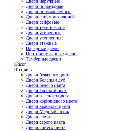
Двери наружные
Двери подъездные
Двери промышленные
Двери с шумоизоляцией
Двери сейфовые
Двери технические
Двери усиленные
Двери утепленные
Двери этажные
Парадные двери
Противопожарные двери
Тамбурные двери
По цвету
Двери бежевого цвета
Двери Белёный дуб
Двери белого цвета
Двери Грецкий орех
Двери зеленого цвета
Двери коричневого цвета
Двери красного цвета
Двери Медный антик
Двери светлые
Двери серого цвета
Двери синего цвета