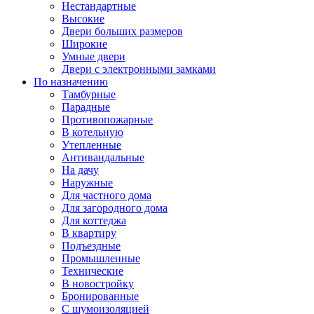
Нестандартные
Высокие
Двери больших размеров
Широкие
Умные двери
Двери с электронными замками
По назначению
Тамбурные
Парадные
Противопожарные
В котельную
Утепленные
Антивандальные
На дачу
Наружные
Для частного дома
Для загородного дома
Для коттеджа
В квартиру
Подъездные
Промышленные
Технические
В новостройку
Бронированные
С шумоизоляцией