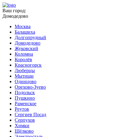
Ваш город:
Домодедово
Москва
Балашиха
Долгопрудный
Домодедово
Жуковский
Коломна
Королёв
Красногорск
Люберцы
Мытищи
Одинцово
Орехово-Зуево
Подольск
Пушкино
Раменское
Реутов
Сергиев Посад
Серпухов
Химки
Щёлково
Электросталь