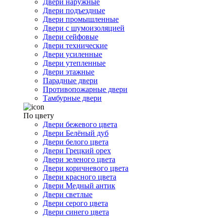
Двери наружные
Двери подъездные
Двери промышленные
Двери с шумоизоляцией
Двери сейфовые
Двери технические
Двери усиленные
Двери утепленные
Двери этажные
Парадные двери
Противопожарные двери
Тамбурные двери
По цвету
Двери бежевого цвета
Двери Белёный дуб
Двери белого цвета
Двери Грецкий орех
Двери зеленого цвета
Двери коричневого цвета
Двери красного цвета
Двери Медный антик
Двери светлые
Двери серого цвета
Двери синего цвета