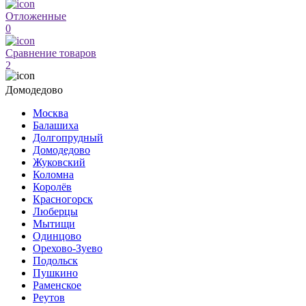
Отложенные
0
Сравнение товаров
2
Домодедово
Москва
Балашиха
Долгопрудный
Домодедово
Жуковский
Коломна
Королёв
Красногорск
Люберцы
Мытищи
Одинцово
Орехово-Зуево
Подольск
Пушкино
Раменское
Реутов