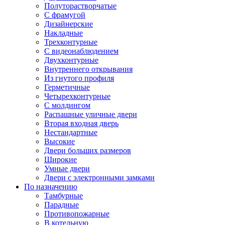
Полуторастворчатые
С фрамугой
Дизайнерские
Накладные
Трехконтурные
С видеонаблюдением
Двухконтурные
Внутреннего открывания
Из гнутого профиля
Герметичные
Четырехконтурные
С молдингом
Распашные уличные двери
Вторая входная дверь
Нестандартные
Высокие
Двери больших размеров
Широкие
Умные двери
Двери с электронными замками
По назначению
Тамбурные
Парадные
Противопожарные
В котельную