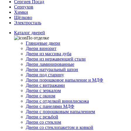
Сергиев Посад
Серпухов
Химки
Щёлково
Электросталь
Каталог дверей
По отделке
Глянцевые двери
Двери винорит
Двери из массива дуба
Двери из нержавеющей стали
Двери ламинированные
Двери натуральный шпон
Двери под старину
Двери порошковое напыление и МДФ
Двери с витражами
Двери с зеркалом
Двери с окном
Двери с отделкой винилискожа
Двери с панелями МДФ
Двери с порошковым напылением
Двери с резьбой
Двери со стеклом
Двери со стеклопакетом и ковкой