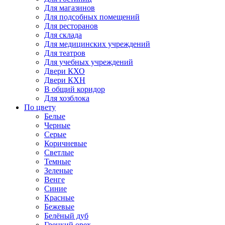
Для магазинов
Для подсобных помещений
Для ресторанов
Для склада
Для медицинских учреждений
Для театров
Для учебных учреждений
Двери КХО
Двери КХН
В общий коридор
Для хозблока
По цвету
Белые
Черные
Серые
Коричневые
Светлые
Темные
Зеленые
Венге
Синие
Красные
Бежевые
Белёный дуб
Грецкий орех