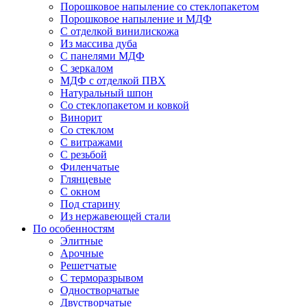
Порошковое напыление со стеклопакетом
Порошковое напыление и МДФ
С отделкой винилискожа
Из массива дуба
С панелями МДФ
С зеркалом
МДФ с отделкой ПВХ
Натуральный шпон
Со стеклопакетом и ковкой
Винорит
Со стеклом
С витражами
С резьбой
Филенчатые
Глянцевые
С окном
Под старину
Из нержавеющей стали
По особенностям
Элитные
Арочные
Решетчатые
С терморазрывом
Одностворчатые
Двустворчатые