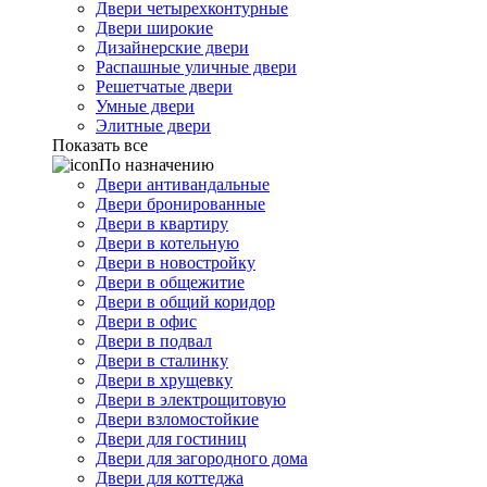
Двери четырехконтурные
Двери широкие
Дизайнерские двери
Распашные уличные двери
Решетчатые двери
Умные двери
Элитные двери
Показать все
По назначению
Двери антивандальные
Двери бронированные
Двери в квартиру
Двери в котельную
Двери в новостройку
Двери в общежитие
Двери в общий коридор
Двери в офис
Двери в подвал
Двери в сталинку
Двери в хрущевку
Двери в электрощитовую
Двери взломостойкие
Двери для гостиниц
Двери для загородного дома
Двери для коттеджа