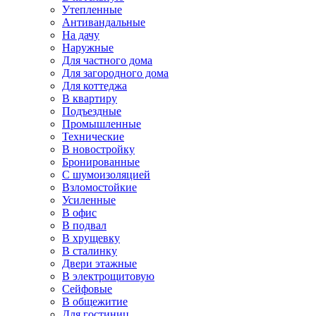
Утепленные
Антивандальные
На дачу
Наружные
Для частного дома
Для загородного дома
Для коттеджа
В квартиру
Подъездные
Промышленные
Технические
В новостройку
Бронированные
С шумоизоляцией
Взломостойкие
Усиленные
В офис
В подвал
В хрущевку
В сталинку
Двери этажные
В электрощитовую
Сейфовые
В общежитие
Для гостиниц