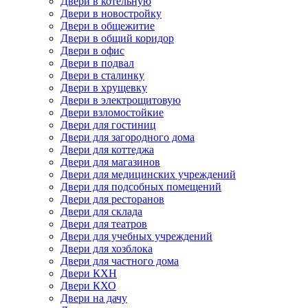
Двери в котельную
Двери в новостройку
Двери в общежитие
Двери в общий коридор
Двери в офис
Двери в подвал
Двери в сталинку
Двери в хрущевку
Двери в электрощитовую
Двери взломостойкие
Двери для гостиниц
Двери для загородного дома
Двери для коттеджа
Двери для магазинов
Двери для медицинских учреждений
Двери для подсобных помещений
Двери для ресторанов
Двери для склада
Двери для театров
Двери для учебных учреждений
Двери для хозблока
Двери для частного дома
Двери КХН
Двери КХО
Двери на дачу