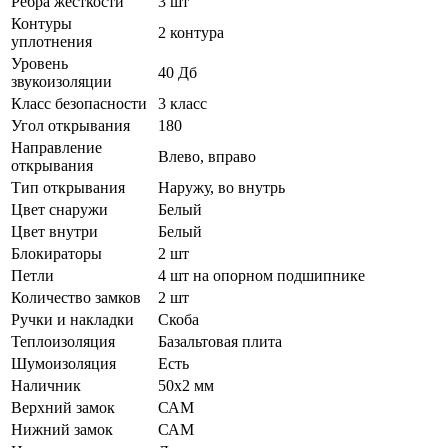
Ребра жёсткости
3 шт
Контуры
2 контура
уплотнения
Уровень
40 Дб
звукоизоляции
Класс безопасности
3 класс
Угол открывания
180
Направление
Влево, вправо
открывания
Тип открывания
Наружу, во внутрь
Цвет снаружи
Белый
Цвет внутри
Белый
Блокираторы
2 шт
Петли
4 шт на опорном подшипнике
Количество замков
2 шт
Ручки и накладки
Скоба
Теплоизоляция
Базальтовая плита
Шумоизоляция
Есть
Наличник
50х2 мм
Верхний замок
САМ
Нижний замок
САМ