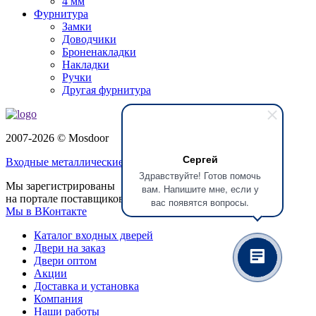
4 мм
Фурнитура
Замки
Доводчики
Броненакладки
Накладки
Ручки
Другая фурнитура
2007-2026 © Mosdoor
Сергей
Входные металлические двери
в Домодедово
Здравствуйте! Готов помочь
Мы зарегистрированы
вам. Напишите мне, если у
на портале поставщиков
вас появятся вопросы.
Мы в ВКонтакте
Каталог входных дверей
Двери на заказ
Двери оптом
Акции
Доставка и установка
Компания
Наши работы