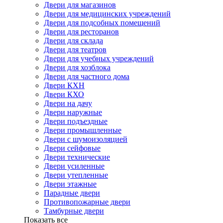
Двери для магазинов
Двери для медицинских учреждений
Двери для подсобных помещений
Двери для ресторанов
Двери для склада
Двери для театров
Двери для учебных учреждений
Двери для хозблока
Двери для частного дома
Двери КХН
Двери КХО
Двери на дачу
Двери наружные
Двери подъездные
Двери промышленные
Двери с шумоизоляцией
Двери сейфовые
Двери технические
Двери усиленные
Двери утепленные
Двери этажные
Парадные двери
Противопожарные двери
Тамбурные двери
Показать все