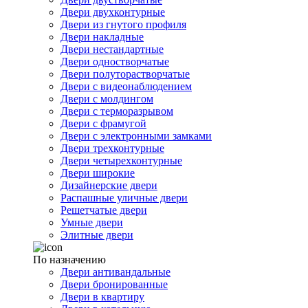
Двери двухконтурные
Двери из гнутого профиля
Двери накладные
Двери нестандартные
Двери одностворчатые
Двери полуторастворчатые
Двери с видеонаблюдением
Двери с молдингом
Двери с терморазрывом
Двери с фрамугой
Двери с электронными замками
Двери трехконтурные
Двери четырехконтурные
Двери широкие
Дизайнерские двери
Распашные уличные двери
Решетчатые двери
Умные двери
Элитные двери
По назначению
Двери антивандальные
Двери бронированные
Двери в квартиру