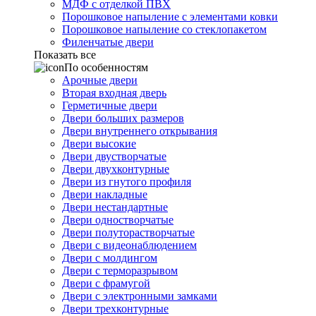
МДФ с отделкой ПВХ
Порошковое напыление с элементами ковки
Порошковое напыление со стеклопакетом
Филенчатые двери
Показать все
По особенностям
Арочные двери
Вторая входная дверь
Герметичные двери
Двери больших размеров
Двери внутреннего открывания
Двери высокие
Двери двустворчатые
Двери двухконтурные
Двери из гнутого профиля
Двери накладные
Двери нестандартные
Двери одностворчатые
Двери полуторастворчатые
Двери с видеонаблюдением
Двери с молдингом
Двери с терморазрывом
Двери с фрамугой
Двери с электронными замками
Двери трехконтурные