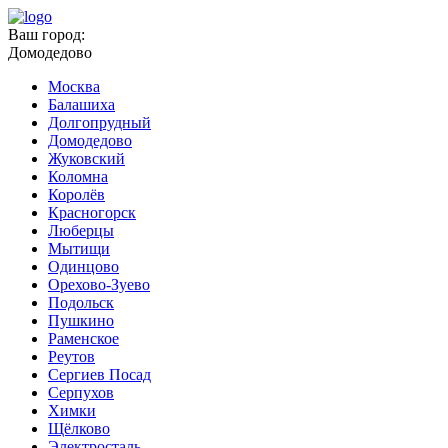
Ваш город:
Домодедово
Москва
Балашиха
Долгопрудный
Домодедово
Жуковский
Коломна
Королёв
Красногорск
Люберцы
Мытищи
Одинцово
Орехово-Зуево
Подольск
Пушкино
Раменское
Реутов
Сергиев Посад
Серпухов
Химки
Щёлково
Электросталь