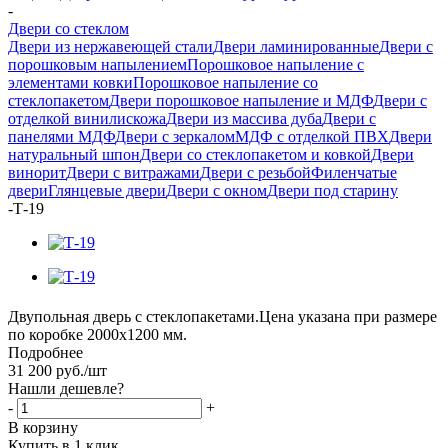
-
Двери со стеклом
Двери из нержавеющей стали
Двери ламинированные
Двери с
порошковым напылением
Порошковое напыление с
элементами ковки
Порошковое напыление со
стеклопакетом
Двери порошковое напыление и МДФ
Двери с
отделкой винилискожа
Двери из массива дуба
Двери с
панелями МДФ
Двери с зеркалом
МДФ с отделкой ПВХ
Двери
натуральный шпон
Двери со стеклопакетом и ковкой
Двери
винорит
Двери с витражами
Двери с резьбой
Филенчатые
двери
Глянцевые двери
Двери с окном
Двери под старину
-
Т-19
Двупольная дверь с стеклопакетами.Цена указана при размере
по коробке 2000х1200 мм.
Подробнее
31 200
руб.
/шт
Нашли дешевле?
-
+
В корзину
Купить в 1 клик