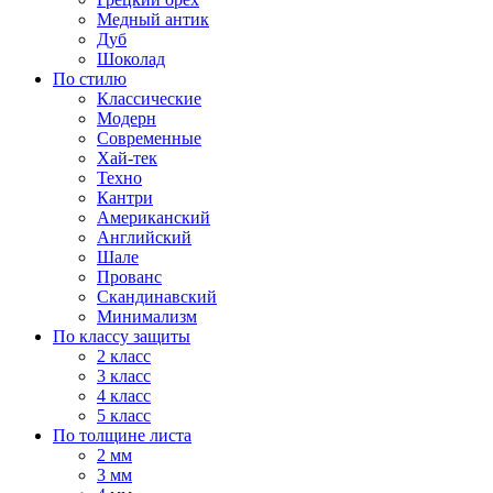
Медный антик
Дуб
Шоколад
По стилю
Классические
Модерн
Современные
Хай-тек
Техно
Кантри
Американский
Английский
Шале
Прованс
Скандинавский
Минимализм
По классу защиты
2 класс
3 класс
4 класс
5 класс
По толщине листа
2 мм
3 мм