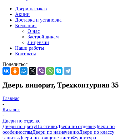
Двери на заказ
Акции
Доставка и установка
Компания
О нас
Застройщикам
Лицензии
Наши работы
Контакты
Поделиться
Дверь винорит, Трехконтурная 35
Главная
-
Каталог
-
Двери по отделке
Двери по цвету
По стилю
Двери по отделке
Двери по
особенностям
Двери по назначению
Двери по классу
защиты
Двери по толщине листа
Фурнитура