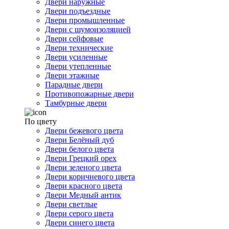
Двери наружные
Двери подъездные
Двери промышленные
Двери с шумоизоляцией
Двери сейфовые
Двери технические
Двери усиленные
Двери утепленные
Двери этажные
Парадные двери
Противопожарные двери
Тамбурные двери
По цвету
Двери бежевого цвета
Двери Белёный дуб
Двери белого цвета
Двери Грецкий орех
Двери зеленого цвета
Двери коричневого цвета
Двери красного цвета
Двери Медный антик
Двери светлые
Двери серого цвета
Двери синего цвета