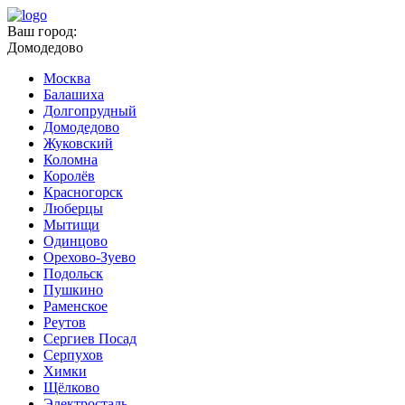
Ваш город:
Домодедово
Москва
Балашиха
Долгопрудный
Домодедово
Жуковский
Коломна
Королёв
Красногорск
Люберцы
Мытищи
Одинцово
Орехово-Зуево
Подольск
Пушкино
Раменское
Реутов
Сергиев Посад
Серпухов
Химки
Щёлково
Электросталь