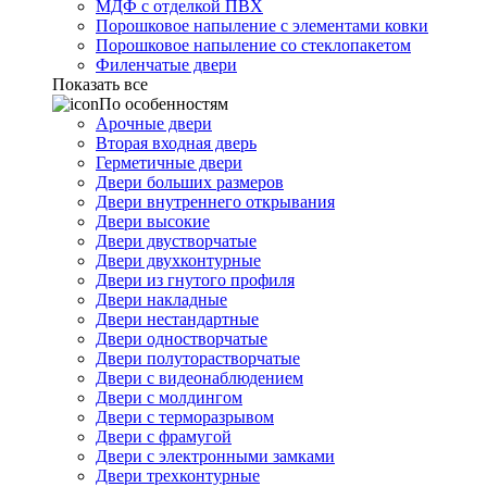
МДФ с отделкой ПВХ
Порошковое напыление с элементами ковки
Порошковое напыление со стеклопакетом
Филенчатые двери
Показать все
По особенностям
Арочные двери
Вторая входная дверь
Герметичные двери
Двери больших размеров
Двери внутреннего открывания
Двери высокие
Двери двустворчатые
Двери двухконтурные
Двери из гнутого профиля
Двери накладные
Двери нестандартные
Двери одностворчатые
Двери полуторастворчатые
Двери с видеонаблюдением
Двери с молдингом
Двери с терморазрывом
Двери с фрамугой
Двери с электронными замками
Двери трехконтурные