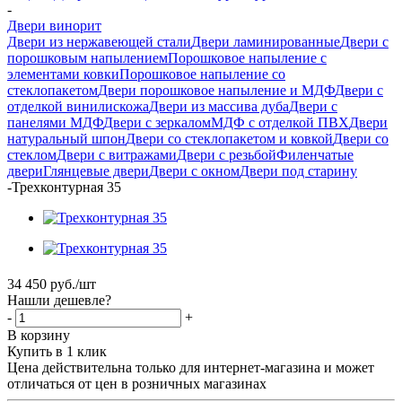
-
Двери винорит
Двери из нержавеющей стали
Двери ламинированные
Двери с
порошковым напылением
Порошковое напыление с
элементами ковки
Порошковое напыление со
стеклопакетом
Двери порошковое напыление и МДФ
Двери с
отделкой винилискожа
Двери из массива дуба
Двери с
панелями МДФ
Двери с зеркалом
МДФ с отделкой ПВХ
Двери
натуральный шпон
Двери со стеклопакетом и ковкой
Двери со
стеклом
Двери с витражами
Двери с резьбой
Филенчатые
двери
Глянцевые двери
Двери с окном
Двери под старину
-
Трехконтурная 35
34 450
руб.
/шт
Нашли дешевле?
-
+
В корзину
Купить в 1 клик
Цена действительна только для интернет-магазина и может
отличаться от цен в розничных магазинах