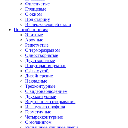
Филенчатые
Глянцевые
С окном
Под старину
Из нержавеющей стали
По особенностям
Элитные
Арочные
Решетчатые
С терморазрывом
Одностворчатые
Двустворчатые
Полуторастворчатые
С фрамугой
Дизайнерские
Накладные
Трехконтурные
С видеонаблюдением
Двухконтурные
Внутреннего открывания
Из гнутого профиля
Герметичные
Четырехконтурные
С молдингом
Распашные уличные двери