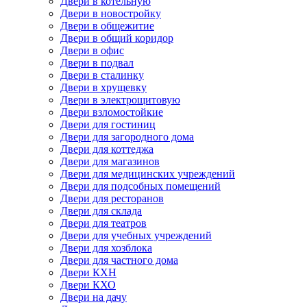
Двери в котельную
Двери в новостройку
Двери в общежитие
Двери в общий коридор
Двери в офис
Двери в подвал
Двери в сталинку
Двери в хрущевку
Двери в электрощитовую
Двери взломостойкие
Двери для гостиниц
Двери для загородного дома
Двери для коттеджа
Двери для магазинов
Двери для медицинских учреждений
Двери для подсобных помещений
Двери для ресторанов
Двери для склада
Двери для театров
Двери для учебных учреждений
Двери для хозблока
Двери для частного дома
Двери КХН
Двери КХО
Двери на дачу