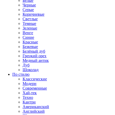
Белые
Черные
Серые
Коричневые
Светлые
Темные
Зеленые
Венге
Синие
Красные
Бежевые
Белёный дуб
Грецкий орех
Медный антик
Дуб
Шоколад
По стилю
Классические
Модерн
Современные
Хай-тек
Техно
Кантри
Американский
Английский