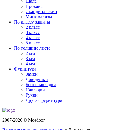
Шале
Прованс
Скандинавский
Минимализм
По классу защиты
2 класс
3 класс
4 класс
5 класс
По толщине листа
2 мм
3 мм
4 мм
Фурнитура
Замки
Доводчики
Броненакладки
Накладки
Ручки
Другая фурнитура
2007-2026 © Mosdoor
Входные металлические двери
в Домодедово