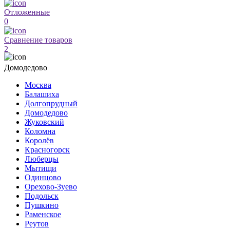
Отложенные
0
Сравнение товаров
2
Домодедово
Москва
Балашиха
Долгопрудный
Домодедово
Жуковский
Коломна
Королёв
Красногорск
Люберцы
Мытищи
Одинцово
Орехово-Зуево
Подольск
Пушкино
Раменское
Реутов