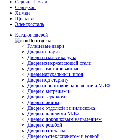
Сергиев Посад
Серпухов
Химки
Щёлково
Электросталь
Каталог дверей
По отделке
Глянцевые двери
Двери винорит
Двери из массива дуба
Двери из нержавеющей стали
Двери ламинированные
Двери натуральный шпон
Двери под старину
Двери порошковое напыление и МДФ
Двери с витражами
Двери с зеркалом
Двери с окном
Двери с отделкой винилискожа
Двери с панелями МДФ
Двери с порошковым напылением
Двери с резьбой
Двери со стеклом
Двери со стеклопакетом и ковкой