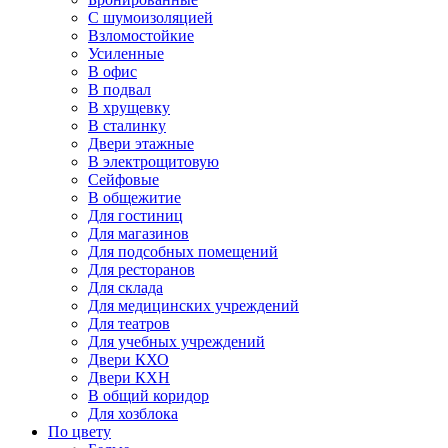
С шумоизоляцией
Взломостойкие
Усиленные
В офис
В подвал
В хрущевку
В сталинку
Двери этажные
В электрощитовую
Сейфовые
В общежитие
Для гостиниц
Для магазинов
Для подсобных помещений
Для ресторанов
Для склада
Для медицинских учреждений
Для театров
Для учебных учреждений
Двери КХО
Двери КХН
В общий коридор
Для хозблока
По цвету