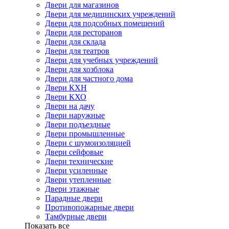
Двери для магазинов
Двери для медицинских учреждений
Двери для подсобных помещений
Двери для ресторанов
Двери для склада
Двери для театров
Двери для учебных учреждений
Двери для хозблока
Двери для частного дома
Двери КХН
Двери КХО
Двери на дачу
Двери наружные
Двери подъездные
Двери промышленные
Двери с шумоизоляцией
Двери сейфовые
Двери технические
Двери усиленные
Двери утепленные
Двери этажные
Парадные двери
Противопожарные двери
Тамбурные двери
Показать все