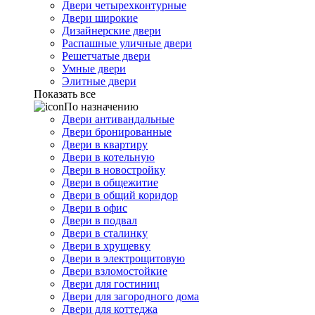
Двери четырехконтурные
Двери широкие
Дизайнерские двери
Распашные уличные двери
Решетчатые двери
Умные двери
Элитные двери
Показать все
По назначению
Двери антивандальные
Двери бронированные
Двери в квартиру
Двери в котельную
Двери в новостройку
Двери в общежитие
Двери в общий коридор
Двери в офис
Двери в подвал
Двери в сталинку
Двери в хрущевку
Двери в электрощитовую
Двери взломостойкие
Двери для гостиниц
Двери для загородного дома
Двери для коттеджа