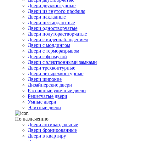
Двери двухконтурные
Двери из гнутого профиля
Двери накладные
Двери нестандартные
Двери одностворчатые
Двери полуторастворчатые
Двери с видеонаблюдением
Двери с молдингом
Двери с терморазрывом
Двери с фрамугой
Двери с электронными замками
Двери трехконтурные
Двери четырехконтурные
Двери широкие
Дизайнерские двери
Распашные уличные двери
Решетчатые двери
Умные двери
Элитные двери
По назначению
Двери антивандальные
Двери бронированные
Двери в квартиру