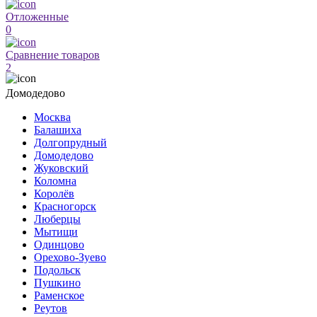
Отложенные
0
Сравнение товаров
2
Домодедово
Москва
Балашиха
Долгопрудный
Домодедово
Жуковский
Коломна
Королёв
Красногорск
Люберцы
Мытищи
Одинцово
Орехово-Зуево
Подольск
Пушкино
Раменское
Реутов