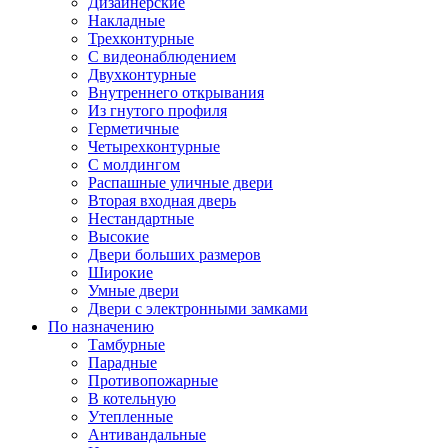
Дизайнерские
Накладные
Трехконтурные
С видеонаблюдением
Двухконтурные
Внутреннего открывания
Из гнутого профиля
Герметичные
Четырехконтурные
С молдингом
Распашные уличные двери
Вторая входная дверь
Нестандартные
Высокие
Двери больших размеров
Широкие
Умные двери
Двери с электронными замками
По назначению
Тамбурные
Парадные
Противопожарные
В котельную
Утепленные
Антивандальные