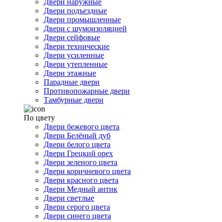
Двери наружные
Двери подъездные
Двери промышленные
Двери с шумоизоляцией
Двери сейфовые
Двери технические
Двери усиленные
Двери утепленные
Двери этажные
Парадные двери
Противопожарные двери
Тамбурные двери
По цвету
Двери бежевого цвета
Двери Белёный дуб
Двери белого цвета
Двери Грецкий орех
Двери зеленого цвета
Двери коричневого цвета
Двери красного цвета
Двери Медный антик
Двери светлые
Двери серого цвета
Двери синего цвета