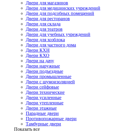
Двери для магазинов
Двери для медицинских учреждений
Двери для подсобных помещений
Двери для ресторанов
Двери для склада
Двери для театров
Двери для учебных учреждений
Двери для хозблока
Двери для частного дома
Двери КХН
Двери КХО
Двери на дачу
Двери наружные
Двери подъездные
Двери промышленные
Двери с шумоизоляцией
Двери сейфовые
Двери технические
Двери усиленные
Двери утепленные
Двери этажные
Парадные двери
Противопожарные двери
Тамбурные двери
Показать все