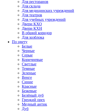
Для ресторанов
Для склада
Для медицинских учреждений
Для театров
Для учебных учреждений
Двери КХО
Двери КХН
В общий коридор
Для хозблока
По цвету
Белые
Черные
Серые
Коричневые
Светлые
Темные
Зеленые
Венге
Синие
Красные
Бежевые
Белёный дуб
Грецкий орех
Медный антик
Дуб