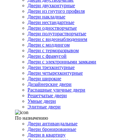
Двери двухконтурные
Двери из гнутого профиля
Двери накладные
Двери нестандартные
Двери одностворчатые
Двери полуторастворчатые
Двери с видеонаблюдением
Двери с молдингом
Двери с терморазрывом
Двери с фрамугой
Двери с электронными замками
Двери трехконтурные
Двери четырехконтурные
Двери широкие
Дизайнерские двери
Распашные уличные двери
Решетчатые двери
Умные двери
Элитные двери
По назначению
Двери антивандальные
Двери бронированные
Двери в квартиру