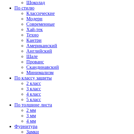
Шоколад
По стилю
Классические
Модерн
Современные
Хай-тек
Техно
Кантри
Американский
Английский
Шале
Прованс
Скандинавский
Минимализм
По классу защиты
2 класс
3 класс
4 класс
5 класс
По толщине листа
2 мм
3 мм
4 мм
Фурнитура
Замки