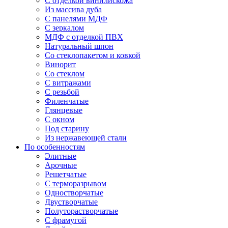
С отделкой винилискожа
Из массива дуба
С панелями МДФ
С зеркалом
МДФ с отделкой ПВХ
Натуральный шпон
Со стеклопакетом и ковкой
Винорит
Со стеклом
С витражами
С резьбой
Филенчатые
Глянцевые
С окном
Под старину
Из нержавеющей стали
По особенностям
Элитные
Арочные
Решетчатые
С терморазрывом
Одностворчатые
Двустворчатые
Полуторастворчатые
С фрамугой