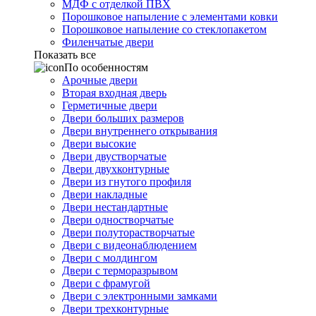
МДФ с отделкой ПВХ
Порошковое напыление с элементами ковки
Порошковое напыление со стеклопакетом
Филенчатые двери
Показать все
По особенностям
Арочные двери
Вторая входная дверь
Герметичные двери
Двери больших размеров
Двери внутреннего открывания
Двери высокие
Двери двустворчатые
Двери двухконтурные
Двери из гнутого профиля
Двери накладные
Двери нестандартные
Двери одностворчатые
Двери полуторастворчатые
Двери с видеонаблюдением
Двери с молдингом
Двери с терморазрывом
Двери с фрамугой
Двери с электронными замками
Двери трехконтурные