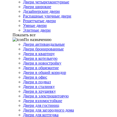
Двери четырехконтурные
Двери широкие
Дизайнерские двери
Распашные уличные двери
Решетчатые двери
Умные двери
Элитные двери
Показать все
По назначению
Двери антивандальные
Двери бронированные
Двери в квартиру
Двери в котельную
Двери в новостройку
Двери в общежитие
Двери в общий коридор
Двери в офис
Двери в подвал
Двери в сталинку
Двери в хрущевку
Двери в электрощитовую
Двери взломостойкие
Двери для гостиниц
Двери для загородного дома
Двери для коттеджа