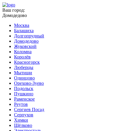
Ваш город:
Домодедово
Москва
Балашиха
Долгопрудный
Домодедово
Жуковский
Коломна
Королёв
Красногорск
Люберцы
Мытищи
Одинцово
Орехово-Зуево
Подольск
Пушкино
Раменское
Реутов
Сергиев Посад
Серпухов
Химки
Щёлково
Электросталь