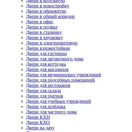
Двери в котельную
Двери в новостройку
Двери в общежитие
Двери в общий коридор
Двери в офис
Двери в подвал
Двери в сталинку
Двери в хрущевку
Двери в электрощитовую
Двери взломостойкие
Двери для гостиниц
Двери для загородного дома
Двери для коттеджа
Двери для магазинов
Двери для медицинских учреждений
Двери для подсобных помещений
Двери для ресторанов
Двери для склада
Двери для театров
Двери для учебных учреждений
Двери для хозблока
Двери для частного дома
Двери КХН
Двери КХО
Двери на дачу