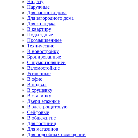
На дачу
Наружные
Для частного дома
Для загородного дома
Для коттеджа
В квартиру
Подъездные
Промышленные
Технические
В новостройку
Бронированные
С шумоизоляцией
Взломостойкие
Усиленные
В офис
В подвал
В хрущевку
В сталинку
Двери этажные
В электрощитовую
Сейфовые
В общежитие
Для гостиниц
Для магазинов
Для подсобных помещений