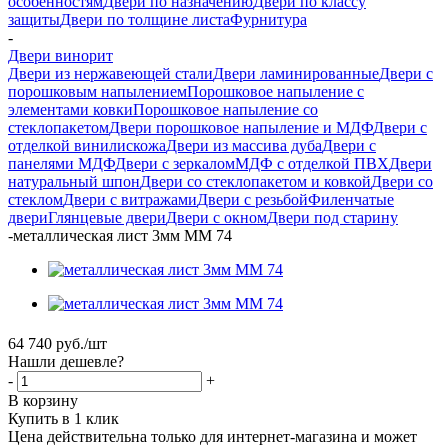
особенностям
Двери по назначению
Двери по классу
защиты
Двери по толщине листа
Фурнитура
-
Двери винорит
Двери из нержавеющей стали
Двери ламинированные
Двери с
порошковым напылением
Порошковое напыление с
элементами ковки
Порошковое напыление со
стеклопакетом
Двери порошковое напыление и МДФ
Двери с
отделкой винилискожа
Двери из массива дуба
Двери с
панелями МДФ
Двери с зеркалом
МДФ с отделкой ПВХ
Двери
натуральный шпон
Двери со стеклопакетом и ковкой
Двери со
стеклом
Двери с витражами
Двери с резьбой
Филенчатые
двери
Глянцевые двери
Двери с окном
Двери под старину
-
металлическая лист 3мм ММ 74
64 740
руб.
/шт
Нашли дешевле?
-
+
В корзину
Купить в 1 клик
Цена действительна только для интернет-магазина и может