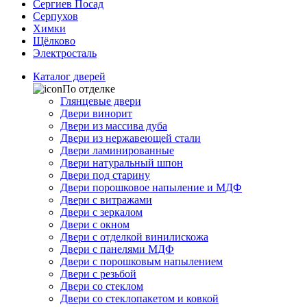
Сергиев Посад
Серпухов
Химки
Щёлково
Электросталь
Каталог дверей
По отделке
Глянцевые двери
Двери винорит
Двери из массива дуба
Двери из нержавеющей стали
Двери ламинированные
Двери натуральный шпон
Двери под старину
Двери порошковое напыление и МДФ
Двери с витражами
Двери с зеркалом
Двери с окном
Двери с отделкой винилискожа
Двери с панелями МДФ
Двери с порошковым напылением
Двери с резьбой
Двери со стеклом
Двери со стеклопакетом и ковкой