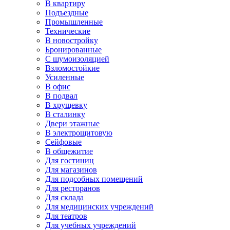
В квартиру
Подъездные
Промышленные
Технические
В новостройку
Бронированные
С шумоизоляцией
Взломостойкие
Усиленные
В офис
В подвал
В хрущевку
В сталинку
Двери этажные
В электрощитовую
Сейфовые
В общежитие
Для гостиниц
Для магазинов
Для подсобных помещений
Для ресторанов
Для склада
Для медицинских учреждений
Для театров
Для учебных учреждений