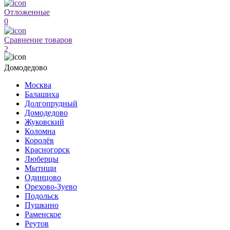
Отложенные
0
Сравнение товаров
2
Домодедово
Москва
Балашиха
Долгопрудный
Домодедово
Жуковский
Коломна
Королёв
Красногорск
Люберцы
Мытищи
Одинцово
Орехово-Зуево
Подольск
Пушкино
Раменское
Реутов