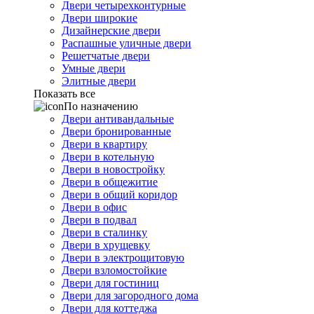
Двери четырехконтурные
Двери широкие
Дизайнерские двери
Распашные уличные двери
Решетчатые двери
Умные двери
Элитные двери
Показать все
По назначению
Двери антивандальные
Двери бронированные
Двери в квартиру
Двери в котельную
Двери в новостройку
Двери в общежитие
Двери в общий коридор
Двери в офис
Двери в подвал
Двери в сталинку
Двери в хрущевку
Двери в электрощитовую
Двери взломостойкие
Двери для гостиниц
Двери для загородного дома
Двери для коттеджа