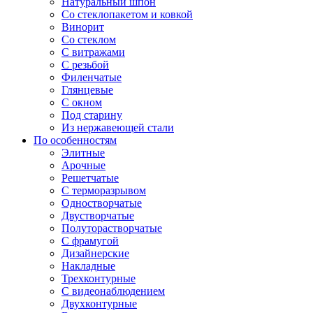
Натуральный шпон
Со стеклопакетом и ковкой
Винорит
Со стеклом
С витражами
С резьбой
Филенчатые
Глянцевые
С окном
Под старину
Из нержавеющей стали
По особенностям
Элитные
Арочные
Решетчатые
С терморазрывом
Одностворчатые
Двустворчатые
Полуторастворчатые
С фрамугой
Дизайнерские
Накладные
Трехконтурные
С видеонаблюдением
Двухконтурные