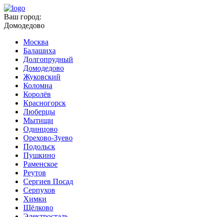
Ваш город:
Домодедово
Москва
Балашиха
Долгопрудный
Домодедово
Жуковский
Коломна
Королёв
Красногорск
Люберцы
Мытищи
Одинцово
Орехово-Зуево
Подольск
Пушкино
Раменское
Реутов
Сергиев Посад
Серпухов
Химки
Щёлково
Электросталь