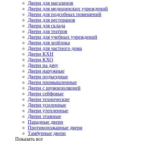
Двери для магазинов
Двери для медицинских учреждений
Двери для подсобных помещений
Двери для ресторанов
Двери для склада
Двери для театров
Двери для учебных учреждений
Двери для хозблока
Двери для частного дома
Двери КХН
Двери КХО
Двери на дачу
Двери наружные
Двери подъездные
Двери промышленные
Двери с шумоизоляцией
Двери сейфовые
Двери технические
Двери усиленные
Двери утепленные
Двери этажные
Парадные двери
Противопожарные двери
Тамбурные двери
Показать все