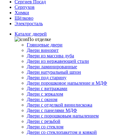
Сергиев Посад
Серпухов
Химки
Щёлково
Электросталь
Каталог дверей
По отделке
Глянцевые двери
Двери винорит
Двери из массива дуба
Двери из нержавеющей стали
Двери ламинированные
Двери натуральный шпон
Двери под старину
Двери порошковое напыление и МДФ
Двери с витражами
Двери с зеркалом
Двери с окном
Двери с отделкой винилискожа
Двери с панелями МДФ
Двери с порошковым напылением
Двери с резьбой
Двери со стеклом
Двери со стеклопакетом и ковкой