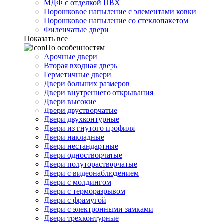
МДФ с отделкой ПВХ
Порошковое напыление с элементами ковки
Порошковое напыление со стеклопакетом
Филенчатые двери
Показать все
По особенностям
Арочные двери
Вторая входная дверь
Герметичные двери
Двери больших размеров
Двери внутреннего открывания
Двери высокие
Двери двустворчатые
Двери двухконтурные
Двери из гнутого профиля
Двери накладные
Двери нестандартные
Двери одностворчатые
Двери полуторастворчатые
Двери с видеонаблюдением
Двери с молдингом
Двери с терморазрывом
Двери с фрамугой
Двери с электронными замками
Двери трехконтурные