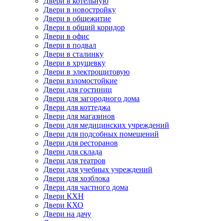
Двери в котельную
Двери в новостройку
Двери в общежитие
Двери в общий коридор
Двери в офис
Двери в подвал
Двери в сталинку
Двери в хрущевку
Двери в электрощитовую
Двери взломостойкие
Двери для гостиниц
Двери для загородного дома
Двери для коттеджа
Двери для магазинов
Двери для медицинских учреждений
Двери для подсобных помещений
Двери для ресторанов
Двери для склада
Двери для театров
Двери для учебных учреждений
Двери для хозблока
Двери для частного дома
Двери КХН
Двери КХО
Двери на дачу