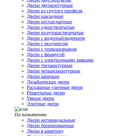
Двери двухконтурные
Двери из гнутого профиля
Двери накладные
Двери нестандартные
Двери одностворчатые
Двери полуторастворчатые
Двери с видеонаблюдением
Двери с молдингом
Двери с терморазрывом
Двери с фрамугой
Двери с электронными замками
Двери трехконтурные
Двери четырехконтурные
Двери широкие
Дизайнерские двери
Распашные уличные двери
Решетчатые двери
Умные двери
Элитные двери
По назначению
Двери антивандальные
Двери бронированные
Двери в квартиру