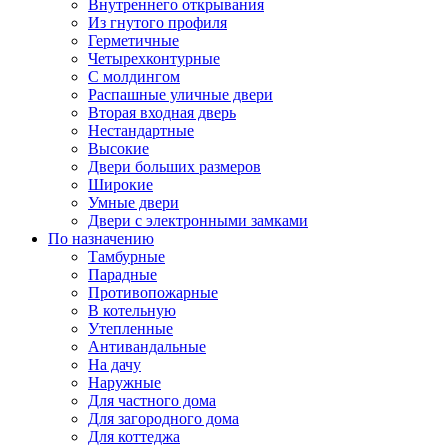
Внутреннего открывания
Из гнутого профиля
Герметичные
Четырехконтурные
С молдингом
Распашные уличные двери
Вторая входная дверь
Нестандартные
Высокие
Двери больших размеров
Широкие
Умные двери
Двери с электронными замками
По назначению
Тамбурные
Парадные
Противопожарные
В котельную
Утепленные
Антивандальные
На дачу
Наружные
Для частного дома
Для загородного дома
Для коттеджа