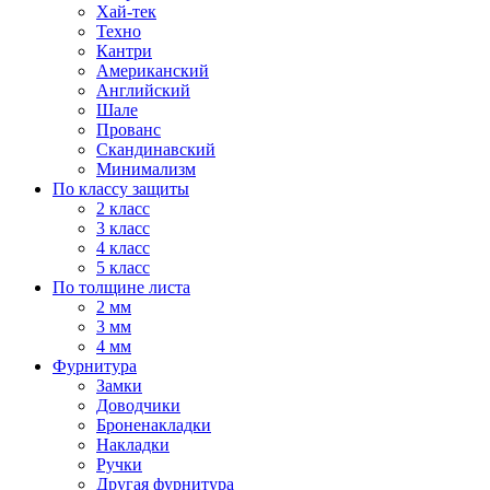
Хай-тек
Техно
Кантри
Американский
Английский
Шале
Прованс
Скандинавский
Минимализм
По классу защиты
2 класс
3 класс
4 класс
5 класс
По толщине листа
2 мм
3 мм
4 мм
Фурнитура
Замки
Доводчики
Броненакладки
Накладки
Ручки
Другая фурнитура