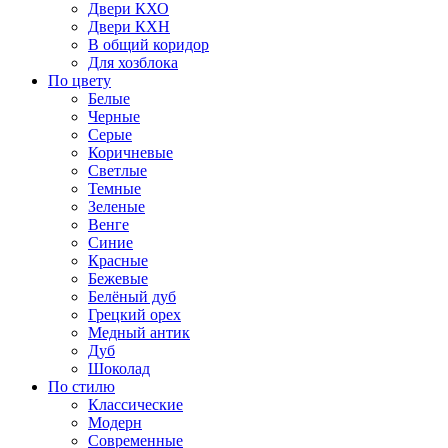
Двери КХО
Двери КХН
В общий коридор
Для хозблока
По цвету
Белые
Черные
Серые
Коричневые
Светлые
Темные
Зеленые
Венге
Синие
Красные
Бежевые
Белёный дуб
Грецкий орех
Медный антик
Дуб
Шоколад
По стилю
Классические
Модерн
Современные