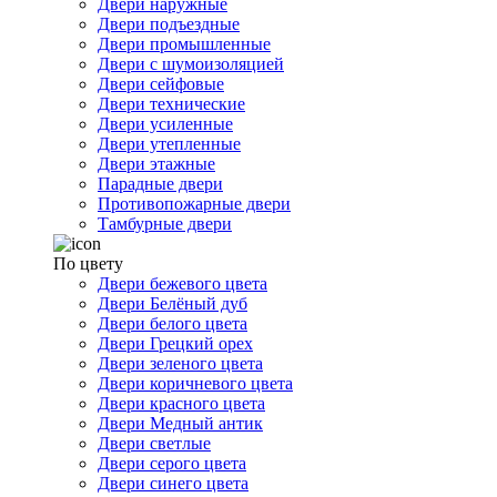
Двери наружные
Двери подъездные
Двери промышленные
Двери с шумоизоляцией
Двери сейфовые
Двери технические
Двери усиленные
Двери утепленные
Двери этажные
Парадные двери
Противопожарные двери
Тамбурные двери
По цвету
Двери бежевого цвета
Двери Белёный дуб
Двери белого цвета
Двери Грецкий орех
Двери зеленого цвета
Двери коричневого цвета
Двери красного цвета
Двери Медный антик
Двери светлые
Двери серого цвета
Двери синего цвета