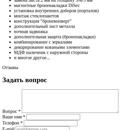
замена листа 2 мм на толщину 3-4-5 мм
магнитные броненакладки DiSec
установка внутренних доборов (порталов)
монтаж стеклопакетов
конструкция "бронеконверт"
дополнительный лист металла
ночная задвижка
дополнительная защита (броненакладки)
комбинирование с зеркалами
декорирование коваными элементами
МДФ наличник с наружной стороны
и многое другое...
Отзывы
Задать вопрос
Вопрос
*
Ваше имя
*
Телефон
*
E-mail