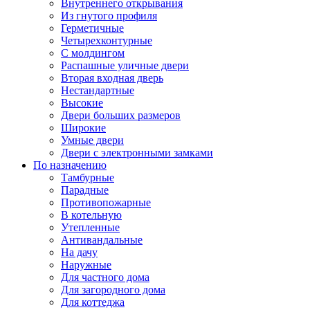
Внутреннего открывания
Из гнутого профиля
Герметичные
Четырехконтурные
С молдингом
Распашные уличные двери
Вторая входная дверь
Нестандартные
Высокие
Двери больших размеров
Широкие
Умные двери
Двери с электронными замками
По назначению
Тамбурные
Парадные
Противопожарные
В котельную
Утепленные
Антивандальные
На дачу
Наружные
Для частного дома
Для загородного дома
Для коттеджа