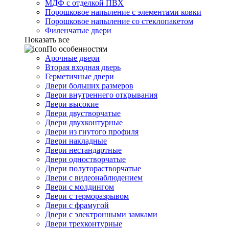
МДФ с отделкой ПВХ
Порошковое напыление с элементами ковки
Порошковое напыление со стеклопакетом
Филенчатые двери
Показать все
По особенностям
Арочные двери
Вторая входная дверь
Герметичные двери
Двери больших размеров
Двери внутреннего открывания
Двери высокие
Двери двустворчатые
Двери двухконтурные
Двери из гнутого профиля
Двери накладные
Двери нестандартные
Двери одностворчатые
Двери полуторастворчатые
Двери с видеонаблюдением
Двери с молдингом
Двери с терморазрывом
Двери с фрамугой
Двери с электронными замками
Двери трехконтурные