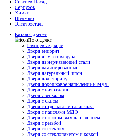
Сергиев Посад
Серпухов
Химки
Щёлково
Электросталь
Каталог дверей
По отделке
Глянцевые двери
Двери винорит
Двери из массива дуба
Двери из нержавеющей стали
Двери ламинированные
Двери натуральный шпон
Двери под старину
Двери порошковое напыление и МДФ
Двери с витражами
Двери с зеркалом
Двери с окном
Двери с отделкой винилискожа
Двери с панелями МДФ
Двери с порошковым напылением
Двери с резьбой
Двери со стеклом
Двери со стеклопакетом и ковкой