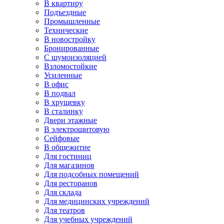
В квартиру
Подъездные
Промышленные
Технические
В новостройку
Бронированные
С шумоизоляцией
Взломостойкие
Усиленные
В офис
В подвал
В хрущевку
В сталинку
Двери этажные
В электрощитовую
Сейфовые
В общежитие
Для гостиниц
Для магазинов
Для подсобных помещений
Для ресторанов
Для склада
Для медицинских учреждений
Для театров
Для учебных учреждений