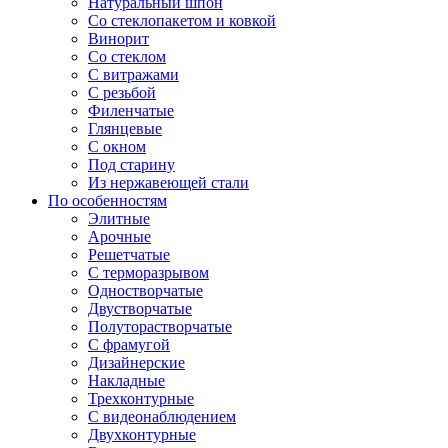
Натуральный шпон
Со стеклопакетом и ковкой
Винорит
Со стеклом
С витражами
С резьбой
Филенчатые
Глянцевые
С окном
Под старину
Из нержавеющей стали
По особенностям
Элитные
Арочные
Решетчатые
С терморазрывом
Одностворчатые
Двустворчатые
Полуторастворчатые
С фрамугой
Дизайнерские
Накладные
Трехконтурные
С видеонаблюдением
Двухконтурные