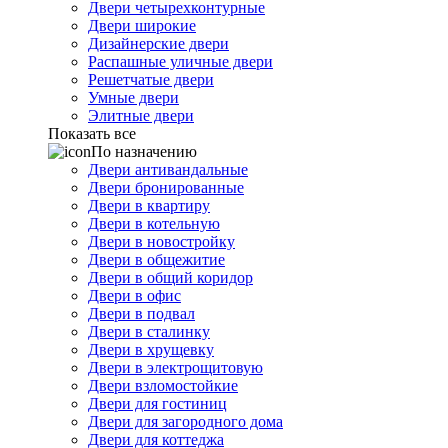
Двери четырехконтурные
Двери широкие
Дизайнерские двери
Распашные уличные двери
Решетчатые двери
Умные двери
Элитные двери
Показать все
По назначению
Двери антивандальные
Двери бронированные
Двери в квартиру
Двери в котельную
Двери в новостройку
Двери в общежитие
Двери в общий коридор
Двери в офис
Двери в подвал
Двери в сталинку
Двери в хрущевку
Двери в электрощитовую
Двери взломостойкие
Двери для гостиниц
Двери для загородного дома
Двери для коттеджа