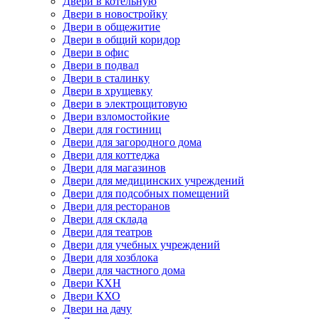
Двери в котельную
Двери в новостройку
Двери в общежитие
Двери в общий коридор
Двери в офис
Двери в подвал
Двери в сталинку
Двери в хрущевку
Двери в электрощитовую
Двери взломостойкие
Двери для гостиниц
Двери для загородного дома
Двери для коттеджа
Двери для магазинов
Двери для медицинских учреждений
Двери для подсобных помещений
Двери для ресторанов
Двери для склада
Двери для театров
Двери для учебных учреждений
Двери для хозблока
Двери для частного дома
Двери КХН
Двери КХО
Двери на дачу