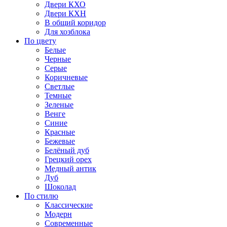
Двери КХО
Двери КХН
В общий коридор
Для хозблока
По цвету
Белые
Черные
Серые
Коричневые
Светлые
Темные
Зеленые
Венге
Синие
Красные
Бежевые
Белёный дуб
Грецкий орех
Медный антик
Дуб
Шоколад
По стилю
Классические
Модерн
Современные