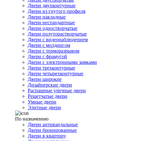
Двери двухконтурные
Двери из гнутого профиля
Двери накладные
Двери нестандартные
Двери одностворчатые
Двери полуторастворчатые
Двери с видеонаблюдением
Двери с молдингом
Двери с терморазрывом
Двери с фрамугой
Двери с электронными замками
Двери трехконтурные
Двери четырехконтурные
Двери широкие
Дизайнерские двери
Распашные уличные двери
Решетчатые двери
Умные двери
Элитные двери
По назначению
Двери антивандальные
Двери бронированные
Двери в квартиру