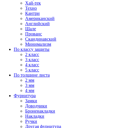
Хай-тек
Техно
Кантри
Американский
Английский
Шале
Прованс
Скандинавский
Минимализм
По классу защиты
2 класс
3 класс
4 класс
5 класс
По толщине листа
2 мм
3 мм
4 мм
Фурнитура
Замки
Доводчики
Броненакладки
Накладки
Ручки
Другая фурнитура