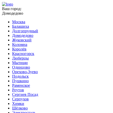
Ваш город:
Домодедово
Москва
Балашиха
Долгопрудный
Домодедово
Жуковский
Коломна
Королёв
Красногорск
Люберцы
Мытищи
Одинцово
Орехово-Зуево
Подольск
Пушкино
Раменское
Реутов
Сергиев Посад
Серпухов
Химки
Щёлково
Электросталь