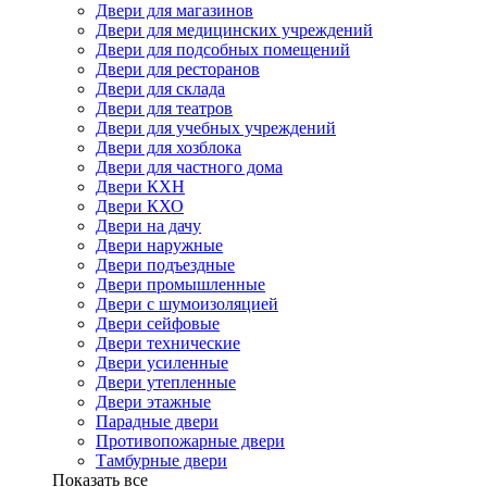
Двери для магазинов
Двери для медицинских учреждений
Двери для подсобных помещений
Двери для ресторанов
Двери для склада
Двери для театров
Двери для учебных учреждений
Двери для хозблока
Двери для частного дома
Двери КХН
Двери КХО
Двери на дачу
Двери наружные
Двери подъездные
Двери промышленные
Двери с шумоизоляцией
Двери сейфовые
Двери технические
Двери усиленные
Двери утепленные
Двери этажные
Парадные двери
Противопожарные двери
Тамбурные двери
Показать все