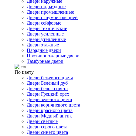
Двери наружные
Двери подъездные
Двери промышленные
Двери с шумоизоляцией
Двери сейфовые
Двери технические
Двери усиленные
Двери утепленные
Двери этажные
Парадные двери
Противопожарные двери
Тамбурные двери
По цвету
Двери бежевого цвета
Двери Белёный дуб
Двери белого цвета
Двери Грецкий орех
Двери зеленого цвета
Двери коричневого цвета
Двери красного цвета
Двери Медный антик
Двери светлые
Двери серого цвета
Двери синего цвета