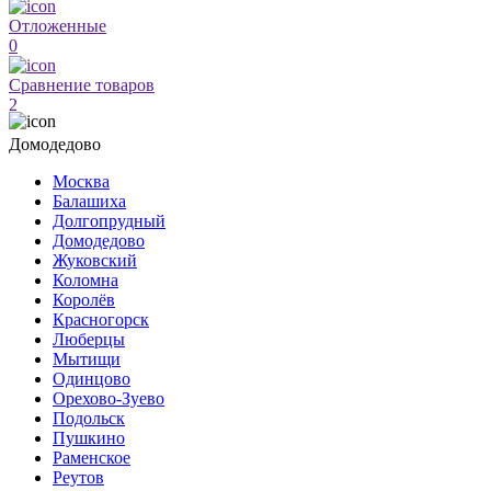
Отложенные
0
Сравнение товаров
2
Домодедово
Москва
Балашиха
Долгопрудный
Домодедово
Жуковский
Коломна
Королёв
Красногорск
Люберцы
Мытищи
Одинцово
Орехово-Зуево
Подольск
Пушкино
Раменское
Реутов