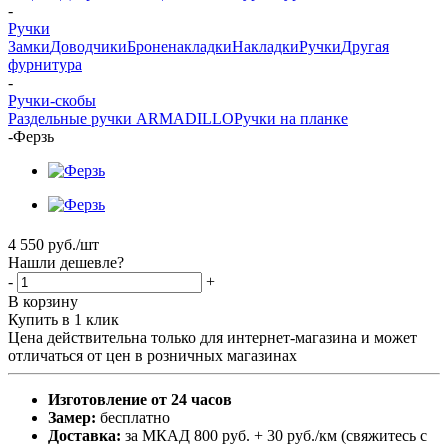
-
Ручки
Замки
Доводчики
Броненакладки
Накладки
Ручки
Другая
фурнитура
-
Ручки-скобы
Раздельные ручки ARMADILLO
Ручки на планке
-
Ферзь
4 550
руб.
/шт
Нашли дешевле?
-
+
В корзину
Купить в 1 клик
Цена действительна только для интернет-магазина и может
отличаться от цен в розничных магазинах
Изготовление от 24 часов
Замер:
бесплатно
Доставка:
за МКАД 800 руб. + 30 руб./км (свяжитесь с