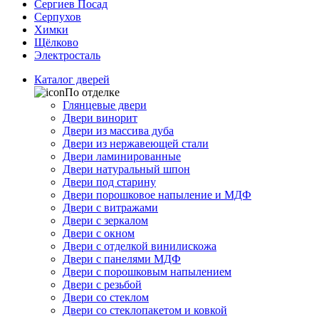
Сергиев Посад
Серпухов
Химки
Щёлково
Электросталь
Каталог дверей
По отделке
Глянцевые двери
Двери винорит
Двери из массива дуба
Двери из нержавеющей стали
Двери ламинированные
Двери натуральный шпон
Двери под старину
Двери порошковое напыление и МДФ
Двери с витражами
Двери с зеркалом
Двери с окном
Двери с отделкой винилискожа
Двери с панелями МДФ
Двери с порошковым напылением
Двери с резьбой
Двери со стеклом
Двери со стеклопакетом и ковкой