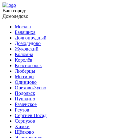
Ваш город:
Домодедово
Москва
Балашиха
Долгопрудный
Домодедово
Жуковский
Коломна
Королёв
Красногорск
Люберцы
Мытищи
Одинцово
Орехово-Зуево
Подольск
Пушкино
Раменское
Реутов
Сергиев Посад
Серпухов
Химки
Щёлково
Электросталь