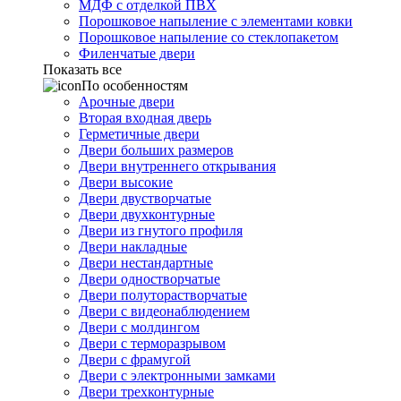
МДФ с отделкой ПВХ
Порошковое напыление с элементами ковки
Порошковое напыление со стеклопакетом
Филенчатые двери
Показать все
По особенностям
Арочные двери
Вторая входная дверь
Герметичные двери
Двери больших размеров
Двери внутреннего открывания
Двери высокие
Двери двустворчатые
Двери двухконтурные
Двери из гнутого профиля
Двери накладные
Двери нестандартные
Двери одностворчатые
Двери полуторастворчатые
Двери с видеонаблюдением
Двери с молдингом
Двери с терморазрывом
Двери с фрамугой
Двери с электронными замками
Двери трехконтурные