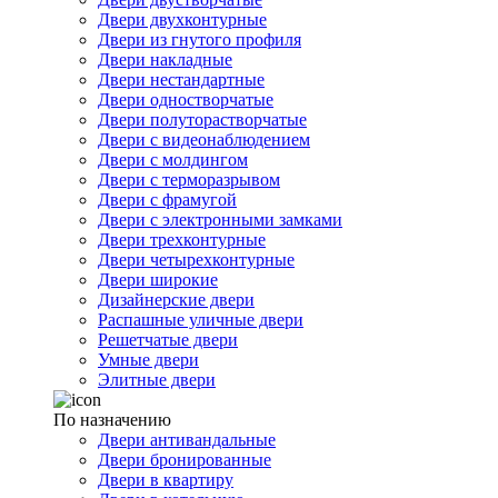
Двери двухконтурные
Двери из гнутого профиля
Двери накладные
Двери нестандартные
Двери одностворчатые
Двери полуторастворчатые
Двери с видеонаблюдением
Двери с молдингом
Двери с терморазрывом
Двери с фрамугой
Двери с электронными замками
Двери трехконтурные
Двери четырехконтурные
Двери широкие
Дизайнерские двери
Распашные уличные двери
Решетчатые двери
Умные двери
Элитные двери
По назначению
Двери антивандальные
Двери бронированные
Двери в квартиру