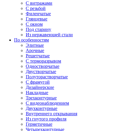
С витражами
С резьбой
Филенчатые
Глянцевые
С окном
Под старину
Из нержавеющей стали
По особенностям
Элитные
Арочные
Решетчатые
С терморазрывом
Одностворчатые
Двустворчатые
Полуторастворчатые
С фрамугой
Дизайнерские
Накладные
Трехконтурные
С видеонаблюдением
Двухконтурные
Внутреннего открывания
Из гнутого профиля
Герметичные
Четырехконтурные