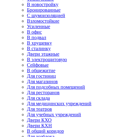
В новостройку
Бронированные
С шумоизоляцией
Взломостойкие
Усиленные
В офис
В подвал
В хрущевку
В сталинку
Двери этажные
В электрощитовую
Сейфовые
В общежитие
Для гостиниц
Для магазинов
Для подсобных помещений
Для ресторанов
Для склада
Для медицинских учреждений
Для театров
Для учебных учреждений
Двери КХО
Двери КХН
В общий коридор
Для хозблока