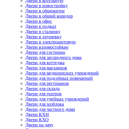
Двери в котельную
Двери в новостройку
Двери в общежитие
Двери в общий коридор
Двери в офис
Двери в подвал
Двери в сталинку
Двери в хрущевку
Двери в электрощитовую
Двери взломостойкие
Двери для гостиниц
Двери для загородного дома
Двери для коттеджа
Двери для магазинов
Двери для медицинских учреждений
Двери для подсобных помещений
Двери для ресторанов
Двери для склада
Двери для театров
Двери для учебных учреждений
Двери для хозблока
Двери для частного дома
Двери КХН
Двери КХО
Двери на дачу