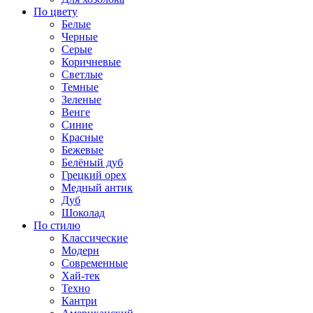
По цвету
Белые
Черные
Серые
Коричневые
Светлые
Темные
Зеленые
Венге
Синие
Красные
Бежевые
Белёный дуб
Грецкий орех
Медный антик
Дуб
Шоколад
По стилю
Классические
Модерн
Современные
Хай-тек
Техно
Кантри