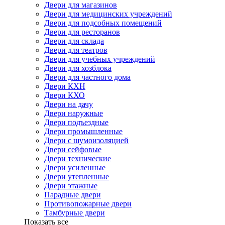
Двери для магазинов
Двери для медицинских учреждений
Двери для подсобных помещений
Двери для ресторанов
Двери для склада
Двери для театров
Двери для учебных учреждений
Двери для хозблока
Двери для частного дома
Двери КХН
Двери КХО
Двери на дачу
Двери наружные
Двери подъездные
Двери промышленные
Двери с шумоизоляцией
Двери сейфовые
Двери технические
Двери усиленные
Двери утепленные
Двери этажные
Парадные двери
Противопожарные двери
Тамбурные двери
Показать все