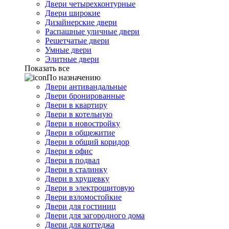
Двери четырехконтурные
Двери широкие
Дизайнерские двери
Распашные уличные двери
Решетчатые двери
Умные двери
Элитные двери
Показать все
По назначению
Двери антивандальные
Двери бронированные
Двери в квартиру
Двери в котельную
Двери в новостройку
Двери в общежитие
Двери в общий коридор
Двери в офис
Двери в подвал
Двери в сталинку
Двери в хрущевку
Двери в электрощитовую
Двери взломостойкие
Двери для гостиниц
Двери для загородного дома
Двери для коттеджа