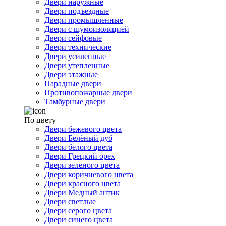
Двери наружные
Двери подъездные
Двери промышленные
Двери с шумоизоляцией
Двери сейфовые
Двери технические
Двери усиленные
Двери утепленные
Двери этажные
Парадные двери
Противопожарные двери
Тамбурные двери
По цвету
Двери бежевого цвета
Двери Белёный дуб
Двери белого цвета
Двери Грецкий орех
Двери зеленого цвета
Двери коричневого цвета
Двери красного цвета
Двери Медный антик
Двери светлые
Двери серого цвета
Двери синего цвета