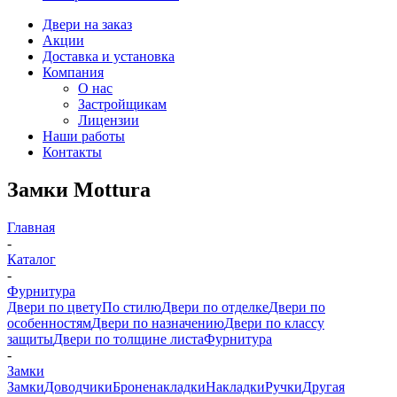
Двери на заказ
Акции
Доставка и установка
Компания
О нас
Застройщикам
Лицензии
Наши работы
Контакты
Замки Mottura
Главная
-
Каталог
-
Фурнитура
Двери по цвету
По стилю
Двери по отделке
Двери по
особенностям
Двери по назначению
Двери по классу
защиты
Двери по толщине листа
Фурнитура
-
Замки
Замки
Доводчики
Броненакладки
Накладки
Ручки
Другая