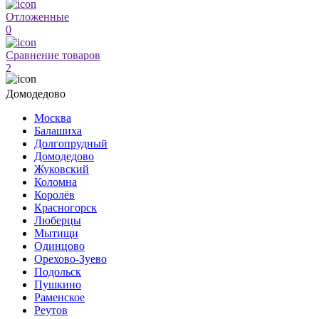
Отложенные
0
Сравнение товаров
2
Домодедово
Москва
Балашиха
Долгопрудный
Домодедово
Жуковский
Коломна
Королёв
Красногорск
Люберцы
Мытищи
Одинцово
Орехово-Зуево
Подольск
Пушкино
Раменское
Реутов