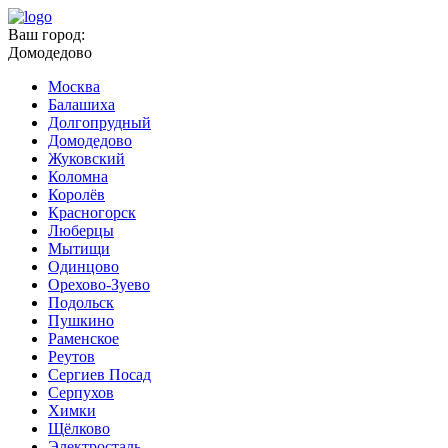
Ваш город:
Домодедово
Москва
Балашиха
Долгопрудный
Домодедово
Жуковский
Коломна
Королёв
Красногорск
Люберцы
Мытищи
Одинцово
Орехово-Зуево
Подольск
Пушкино
Раменское
Реутов
Сергиев Посад
Серпухов
Химки
Щёлково
Электросталь