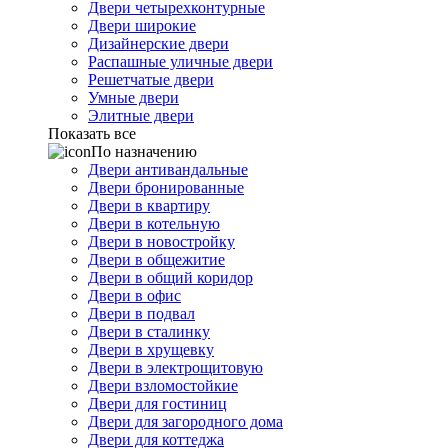
Двери четырехконтурные
Двери широкие
Дизайнерские двери
Распашные уличные двери
Решетчатые двери
Умные двери
Элитные двери
Показать все
По назначению
Двери антивандальные
Двери бронированные
Двери в квартиру
Двери в котельную
Двери в новостройку
Двери в общежитие
Двери в общий коридор
Двери в офис
Двери в подвал
Двери в сталинку
Двери в хрущевку
Двери в электрощитовую
Двери взломостойкие
Двери для гостиниц
Двери для загородного дома
Двери для коттеджа