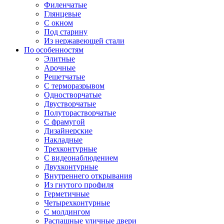
Филенчатые
Глянцевые
С окном
Под старину
Из нержавеющей стали
По особенностям
Элитные
Арочные
Решетчатые
С терморазрывом
Одностворчатые
Двустворчатые
Полуторастворчатые
С фрамугой
Дизайнерские
Накладные
Трехконтурные
С видеонаблюдением
Двухконтурные
Внутреннего открывания
Из гнутого профиля
Герметичные
Четырехконтурные
С молдингом
Распашные уличные двери