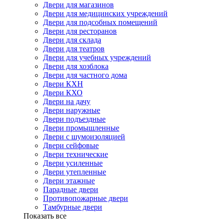
Двери для магазинов
Двери для медицинских учреждений
Двери для подсобных помещений
Двери для ресторанов
Двери для склада
Двери для театров
Двери для учебных учреждений
Двери для хозблока
Двери для частного дома
Двери КХН
Двери КХО
Двери на дачу
Двери наружные
Двери подъездные
Двери промышленные
Двери с шумоизоляцией
Двери сейфовые
Двери технические
Двери усиленные
Двери утепленные
Двери этажные
Парадные двери
Противопожарные двери
Тамбурные двери
Показать все