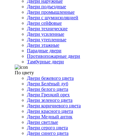
Двери наружные
Двери подъездные
Двери промышленные
Двери с шумоизоляцией
Двери сейфовые
Двери технические
Двери усиленные
Двери утепленные
Двери этажные
Парадные двери
Противопожарные двери
Тамбурные двери
По цвету
Двери бежевого цвета
Двери Белёный дуб
Двери белого цвета
Двери Грецкий орех
Двери зеленого цвета
Двери коричневого цвета
Двери красного цвета
Двери Медный антик
Двери светлые
Двери серого цвета
Двери синего цвета