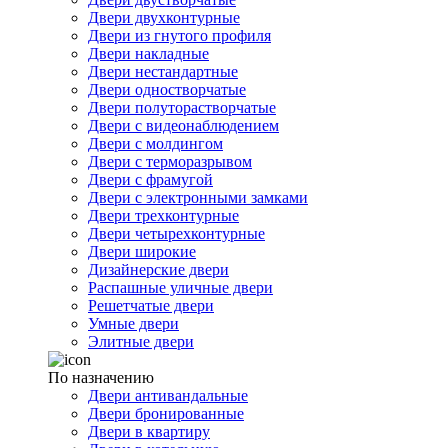
Двери двухконтурные
Двери из гнутого профиля
Двери накладные
Двери нестандартные
Двери одностворчатые
Двери полуторастворчатые
Двери с видеонаблюдением
Двери с молдингом
Двери с терморазрывом
Двери с фрамугой
Двери с электронными замками
Двери трехконтурные
Двери четырехконтурные
Двери широкие
Дизайнерские двери
Распашные уличные двери
Решетчатые двери
Умные двери
Элитные двери
По назначению
Двери антивандальные
Двери бронированные
Двери в квартиру