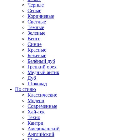
Черные
Серые
Коричневые
Светлые
Темные
Зеленые
Венге
Синие
Красные
Бежевые
Белёный дуб
Грецкий орех
Медный антик
Дуб
Шоколад
По стилю
Классические
Модерн
Современные
Хай-тек
Техно
Кантри
Американский
Английский
Шале