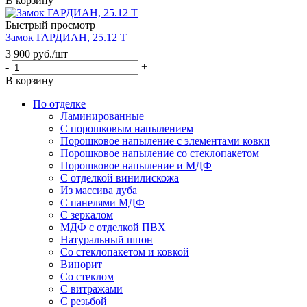
В корзину
Быстрый просмотр
Замок ГАРДИАН, 25.12 Т
3 900
руб.
/шт
-
+
В корзину
По отделке
Ламинированные
С порошковым напылением
Порошковое напыление с элементами ковки
Порошковое напыление со стеклопакетом
Порошковое напыление и МДФ
С отделкой винилискожа
Из массива дуба
С панелями МДФ
С зеркалом
МДФ с отделкой ПВХ
Натуральный шпон
Со стеклопакетом и ковкой
Винорит
Со стеклом
С витражами
С резьбой