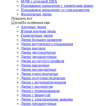
МДФ с отделкой ПВХ
Порошковое напыление с элементами ковки
Порошковое напыление со стеклопакетом
Филенчатые двери
Показать все
По особенностям
Арочные двери
Вторая входная дверь
Герметичные двери
Двери больших размеров
Двери внутреннего открывания
Двери высокие
Двери двустворчатые
Двери двухконтурные
Двери из гнутого профиля
Двери накладные
Двери нестандартные
Двери одностворчатые
Двери полуторастворчатые
Двери с видеонаблюдением
Двери с молдингом
Двери с терморазрывом
Двери с фрамугой
Двери с электронными замками
Двери трехконтурные