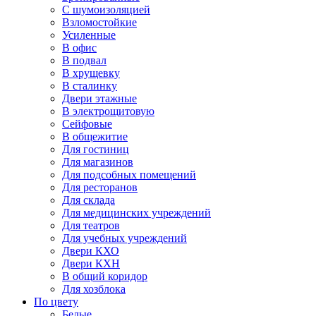
С шумоизоляцией
Взломостойкие
Усиленные
В офис
В подвал
В хрущевку
В сталинку
Двери этажные
В электрощитовую
Сейфовые
В общежитие
Для гостиниц
Для магазинов
Для подсобных помещений
Для ресторанов
Для склада
Для медицинских учреждений
Для театров
Для учебных учреждений
Двери КХО
Двери КХН
В общий коридор
Для хозблока
По цвету
Белые