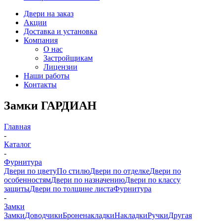
Двери на заказ
Акции
Доставка и установка
Компания
О нас
Застройщикам
Лицензии
Наши работы
Контакты
Замки ГАРДИАН
Главная
-
Каталог
-
Фурнитура
Двери по цвету
По стилю
Двери по отделке
Двери по
особенностям
Двери по назначению
Двери по классу
защиты
Двери по толщине листа
Фурнитура
-
Замки
Замки
Доводчики
Броненакладки
Накладки
Ручки
Другая