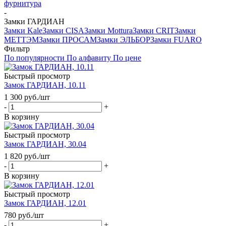
фурнитура
-
Замки ГАРДИАН
Замки Kale
Замки CISA
Замки Mottura
Замки CRIT
Замки
МЕТТЭМ
Замки ПРОСАМ
Замки ЭЛЬБОР
Замки FUARO
Фильтр
По популярности
По алфавиту
По цене
Быстрый просмотр
Замок ГАРДИАН, 10.11
1 300
руб.
/шт
-
+
В корзину
Быстрый просмотр
Замок ГАРДИАН, 30.04
1 820
руб.
/шт
-
+
В корзину
Быстрый просмотр
Замок ГАРДИАН, 12.01
780
руб.
/шт
-
+