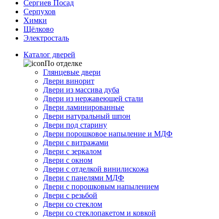
Сергиев Посад
Серпухов
Химки
Щёлково
Электросталь
Каталог дверей
По отделке
Глянцевые двери
Двери винорит
Двери из массива дуба
Двери из нержавеющей стали
Двери ламинированные
Двери натуральный шпон
Двери под старину
Двери порошковое напыление и МДФ
Двери с витражами
Двери с зеркалом
Двери с окном
Двери с отделкой винилискожа
Двери с панелями МДФ
Двери с порошковым напылением
Двери с резьбой
Двери со стеклом
Двери со стеклопакетом и ковкой