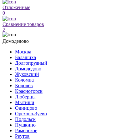
Отложенные
0
Сравнение товаров
2
Домодедово
Москва
Балашиха
Долгопрудный
Домодедово
Жуковский
Коломна
Королёв
Красногорск
Люберцы
Мытищи
Одинцово
Орехово-Зуево
Подольск
Пушкино
Раменское
Реутов