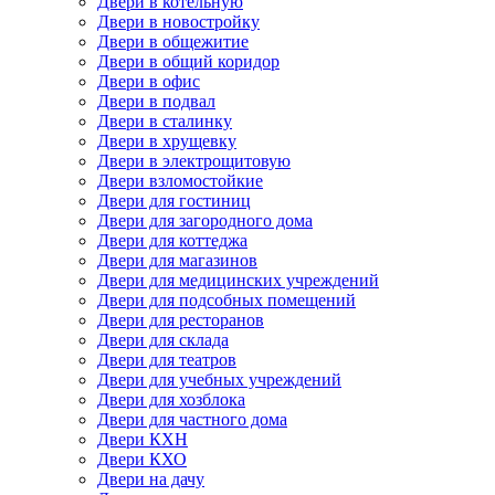
Двери в котельную
Двери в новостройку
Двери в общежитие
Двери в общий коридор
Двери в офис
Двери в подвал
Двери в сталинку
Двери в хрущевку
Двери в электрощитовую
Двери взломостойкие
Двери для гостиниц
Двери для загородного дома
Двери для коттеджа
Двери для магазинов
Двери для медицинских учреждений
Двери для подсобных помещений
Двери для ресторанов
Двери для склада
Двери для театров
Двери для учебных учреждений
Двери для хозблока
Двери для частного дома
Двери КХН
Двери КХО
Двери на дачу