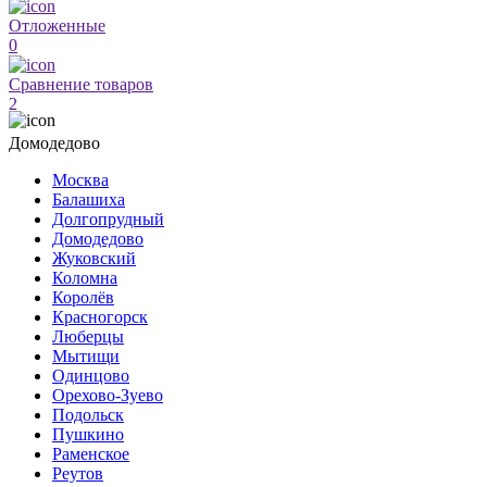
Отложенные
0
Сравнение товаров
2
Домодедово
Москва
Балашиха
Долгопрудный
Домодедово
Жуковский
Коломна
Королёв
Красногорск
Люберцы
Мытищи
Одинцово
Орехово-Зуево
Подольск
Пушкино
Раменское
Реутов