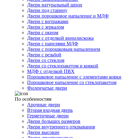
Двери натуральный шпон
Двери под старину
Двери порошковое напыление и МДФ
Двери с витражами
Двери с зеркалом
Двери с окном
Двери с отделкой винилискожа
Двери с панелями МДФ
Двери с порошковым напылением
Двери с резьбой
Двери со стеклом
Двери со стеклопакетом и ковкой
МДФ с отделкой ПВХ
Порошковое напыление с элементами ковки
Порошковое напыление со стеклопакетом
Филенчатые двери
По особенностям
Арочные двери
Вторая входная дверь
Герметичные двери
Двери больших размеров
Двери внутреннего открывания
Двери высокие
Двери двустворчатые