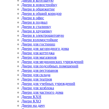
Двери в котельную
Двери в новостройку
Двери в общежитие
Двери в общий коридор
Двери в офис
Двери в подвал
Двери в сталинку
Двери в хрущевку
Двери в электрощитовую
Двери взломостойкие
Двери для гостиниц
Двери для загородного дома
Двери для коттеджа
Двери для магазинов
Двери для медицинских учреждений
Двери для подсобных помещений
Двери для ресторанов
Двери для склада
Двери для театров
Двери для учебных учреждений
Двери для хозблока
Двери для частного дома
Двери КХН
Двери КХО
Двери на дачу