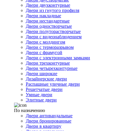
Двери двухконтурные
Двери из гнутого профиля
Двери накладные
Двери нестандартные
Двери одностворчатые
Двери полуторастворчатые
Двери с видеонаблюдением
Двери с молдингом
Двери с терморазрывом
Двери с фрамугой
Двери с электронными замками
Двери трехконтурные
Двери четырехконтурные
Двери широкие
Дизайнерские двери
Распашные уличные двери
Решетчатые двери
Умные двери
Элитные двери
По назначению
Двери антивандальные
Двери бронированные
Двери в квартиру