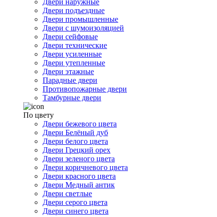
Двери наружные
Двери подъездные
Двери промышленные
Двери с шумоизоляцией
Двери сейфовые
Двери технические
Двери усиленные
Двери утепленные
Двери этажные
Парадные двери
Противопожарные двери
Тамбурные двери
По цвету
Двери бежевого цвета
Двери Белёный дуб
Двери белого цвета
Двери Грецкий орех
Двери зеленого цвета
Двери коричневого цвета
Двери красного цвета
Двери Медный антик
Двери светлые
Двери серого цвета
Двери синего цвета