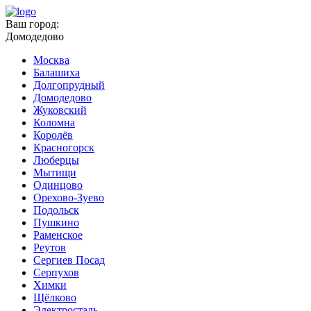
Ваш город:
Домодедово
Москва
Балашиха
Долгопрудный
Домодедово
Жуковский
Коломна
Королёв
Красногорск
Люберцы
Мытищи
Одинцово
Орехово-Зуево
Подольск
Пушкино
Раменское
Реутов
Сергиев Посад
Серпухов
Химки
Щёлково
Электросталь