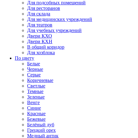
Для подсобных помещений
Для ресторанов
Для склада
Для медицинских учреждений
Для театров
Для учебных учреждений
Двери КХО
Двери КХН
В общий коридор
Для хозблока
По цвету
Белые
Черные
Серые
Коричневые
Светлые
Темные
Зеленые
Венге
Синие
Красные
Бежевые
Белёный дуб
Грецкий орех
Медный антик