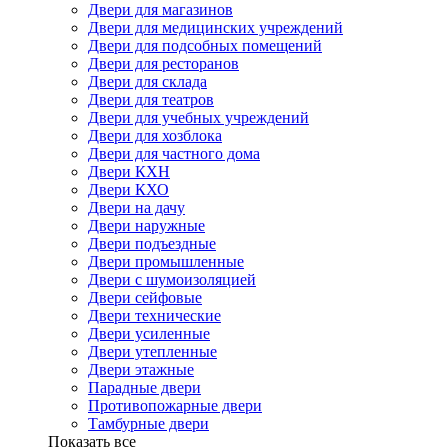
Двери для магазинов
Двери для медицинских учреждений
Двери для подсобных помещений
Двери для ресторанов
Двери для склада
Двери для театров
Двери для учебных учреждений
Двери для хозблока
Двери для частного дома
Двери КХН
Двери КХО
Двери на дачу
Двери наружные
Двери подъездные
Двери промышленные
Двери с шумоизоляцией
Двери сейфовые
Двери технические
Двери усиленные
Двери утепленные
Двери этажные
Парадные двери
Противопожарные двери
Тамбурные двери
Показать все