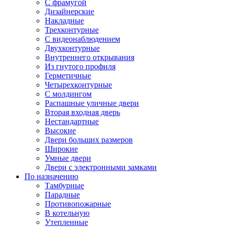
С фрамугой
Дизайнерские
Накладные
Трехконтурные
С видеонаблюдением
Двухконтурные
Внутреннего открывания
Из гнутого профиля
Герметичные
Четырехконтурные
С молдингом
Распашные уличные двери
Вторая входная дверь
Нестандартные
Высокие
Двери больших размеров
Широкие
Умные двери
Двери с электронными замками
По назначению
Тамбурные
Парадные
Противопожарные
В котельную
Утепленные