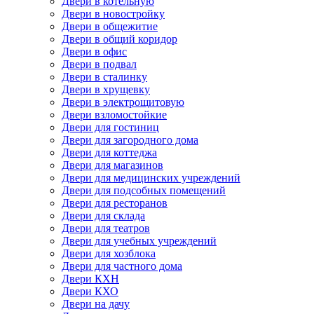
Двери в котельную
Двери в новостройку
Двери в общежитие
Двери в общий коридор
Двери в офис
Двери в подвал
Двери в сталинку
Двери в хрущевку
Двери в электрощитовую
Двери взломостойкие
Двери для гостиниц
Двери для загородного дома
Двери для коттеджа
Двери для магазинов
Двери для медицинских учреждений
Двери для подсобных помещений
Двери для ресторанов
Двери для склада
Двери для театров
Двери для учебных учреждений
Двери для хозблока
Двери для частного дома
Двери КХН
Двери КХО
Двери на дачу