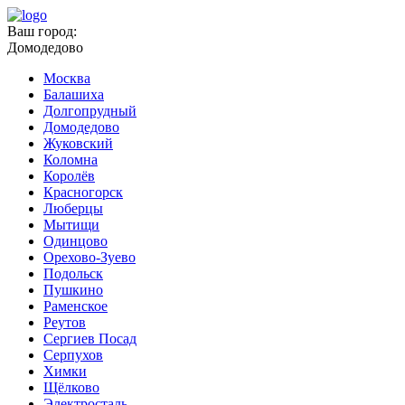
Ваш город:
Домодедово
Москва
Балашиха
Долгопрудный
Домодедово
Жуковский
Коломна
Королёв
Красногорск
Люберцы
Мытищи
Одинцово
Орехово-Зуево
Подольск
Пушкино
Раменское
Реутов
Сергиев Посад
Серпухов
Химки
Щёлково
Электросталь