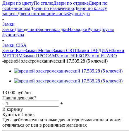
Двери по цвету
По стилю
Двери по отделке
Двери по
особенностям
Двери по назначению
Двери по классу
защиты
Двери по толщине листа
Фурнитура
-
Замки
Замки
Доводчики
Броненакладки
Накладки
Ручки
Другая
фурнитура
-
Замки CISA
Замки Kale
Замки Mottura
Замки CRIT
Замки ГАРДИАН
Замки
МЕТТЭМ
Замки ПРОСАМ
Замки ЭЛЬБОР
Замки FUARO
-
врезной электромеханический 17.535.28 (5 ключей)
13 000
руб.
/шт
Нашли дешевле?
-
+
В корзину
Купить в 1 клик
Цена действительна только для интернет-магазина и может
отличаться от цен в розничных магазинах