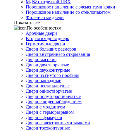
МДФ с отделкой ПВХ
Порошковое напыление с элементами ковки
Порошковое напыление со стеклопакетом
Филенчатые двери
Показать все
По особенностям
Арочные двери
Вторая входная дверь
Герметичные двери
Двери больших размеров
Двери внутреннего открывания
Двери высокие
Двери двустворчатые
Двери двухконтурные
Двери из гнутого профиля
Двери накладные
Двери нестандартные
Двери одностворчатые
Двери полуторастворчатые
Двери с видеонаблюдением
Двери с молдингом
Двери с терморазрывом
Двери с фрамугой
Двери с электронными замками
Двери трехконтурные