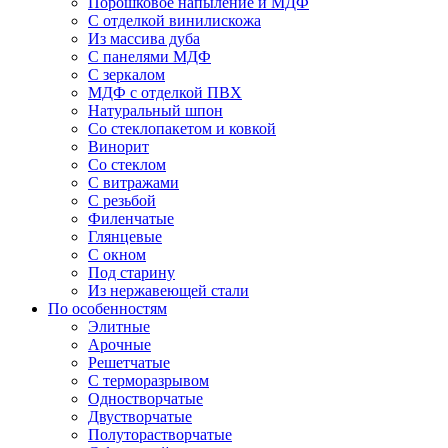
Порошковое напыление и МДФ
С отделкой винилискожа
Из массива дуба
С панелями МДФ
С зеркалом
МДФ с отделкой ПВХ
Натуральный шпон
Со стеклопакетом и ковкой
Винорит
Со стеклом
С витражами
С резьбой
Филенчатые
Глянцевые
С окном
Под старину
Из нержавеющей стали
По особенностям
Элитные
Арочные
Решетчатые
С терморазрывом
Одностворчатые
Двустворчатые
Полуторастворчатые