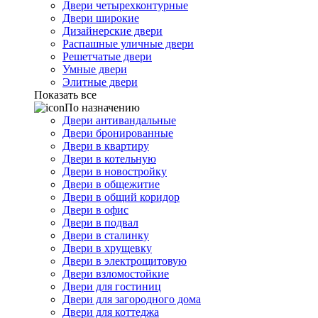
Двери четырехконтурные
Двери широкие
Дизайнерские двери
Распашные уличные двери
Решетчатые двери
Умные двери
Элитные двери
Показать все
По назначению
Двери антивандальные
Двери бронированные
Двери в квартиру
Двери в котельную
Двери в новостройку
Двери в общежитие
Двери в общий коридор
Двери в офис
Двери в подвал
Двери в сталинку
Двери в хрущевку
Двери в электрощитовую
Двери взломостойкие
Двери для гостиниц
Двери для загородного дома
Двери для коттеджа