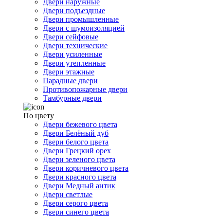
Двери наружные
Двери подъездные
Двери промышленные
Двери с шумоизоляцией
Двери сейфовые
Двери технические
Двери усиленные
Двери утепленные
Двери этажные
Парадные двери
Противопожарные двери
Тамбурные двери
По цвету
Двери бежевого цвета
Двери Белёный дуб
Двери белого цвета
Двери Грецкий орех
Двери зеленого цвета
Двери коричневого цвета
Двери красного цвета
Двери Медный антик
Двери светлые
Двери серого цвета
Двери синего цвета