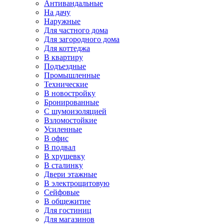
Антивандальные
На дачу
Наружные
Для частного дома
Для загородного дома
Для коттеджа
В квартиру
Подъездные
Промышленные
Технические
В новостройку
Бронированные
С шумоизоляцией
Взломостойкие
Усиленные
В офис
В подвал
В хрущевку
В сталинку
Двери этажные
В электрощитовую
Сейфовые
В общежитие
Для гостиниц
Для магазинов