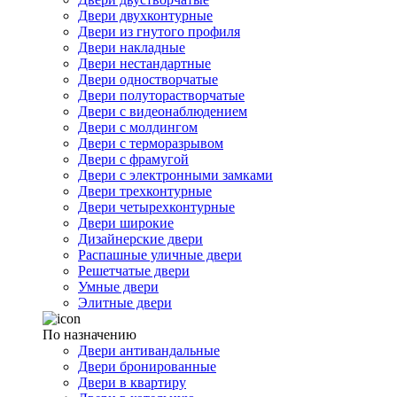
Двери двухконтурные
Двери из гнутого профиля
Двери накладные
Двери нестандартные
Двери одностворчатые
Двери полуторастворчатые
Двери с видеонаблюдением
Двери с молдингом
Двери с терморазрывом
Двери с фрамугой
Двери с электронными замками
Двери трехконтурные
Двери четырехконтурные
Двери широкие
Дизайнерские двери
Распашные уличные двери
Решетчатые двери
Умные двери
Элитные двери
По назначению
Двери антивандальные
Двери бронированные
Двери в квартиру