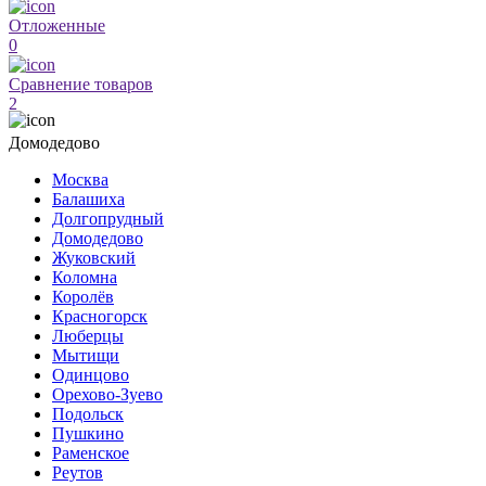
Отложенные
0
Сравнение товаров
2
Домодедово
Москва
Балашиха
Долгопрудный
Домодедово
Жуковский
Коломна
Королёв
Красногорск
Люберцы
Мытищи
Одинцово
Орехово-Зуево
Подольск
Пушкино
Раменское
Реутов