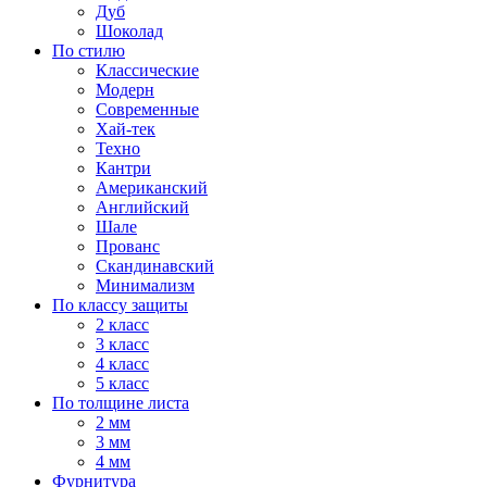
Дуб
Шоколад
По стилю
Классические
Модерн
Современные
Хай-тек
Техно
Кантри
Американский
Английский
Шале
Прованс
Скандинавский
Минимализм
По классу защиты
2 класс
3 класс
4 класс
5 класс
По толщине листа
2 мм
3 мм
4 мм
Фурнитура