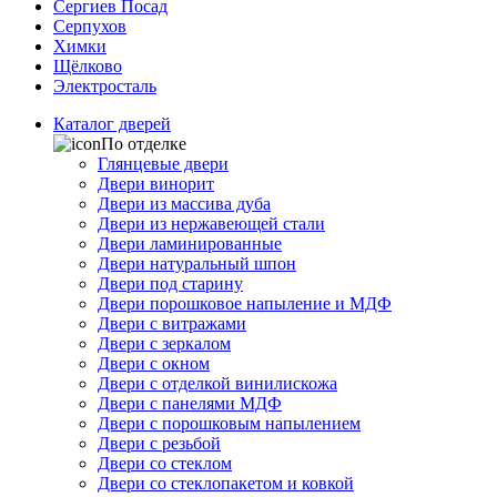
Сергиев Посад
Серпухов
Химки
Щёлково
Электросталь
Каталог дверей
По отделке
Глянцевые двери
Двери винорит
Двери из массива дуба
Двери из нержавеющей стали
Двери ламинированные
Двери натуральный шпон
Двери под старину
Двери порошковое напыление и МДФ
Двери с витражами
Двери с зеркалом
Двери с окном
Двери с отделкой винилискожа
Двери с панелями МДФ
Двери с порошковым напылением
Двери с резьбой
Двери со стеклом
Двери со стеклопакетом и ковкой