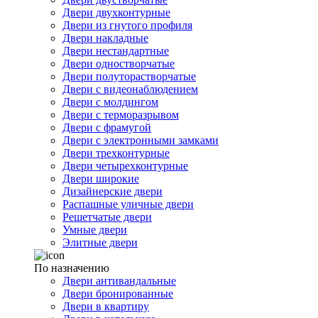
Двери двухконтурные
Двери из гнутого профиля
Двери накладные
Двери нестандартные
Двери одностворчатые
Двери полуторастворчатые
Двери с видеонаблюдением
Двери с молдингом
Двери с терморазрывом
Двери с фрамугой
Двери с электронными замками
Двери трехконтурные
Двери четырехконтурные
Двери широкие
Дизайнерские двери
Распашные уличные двери
Решетчатые двери
Умные двери
Элитные двери
По назначению
Двери антивандальные
Двери бронированные
Двери в квартиру