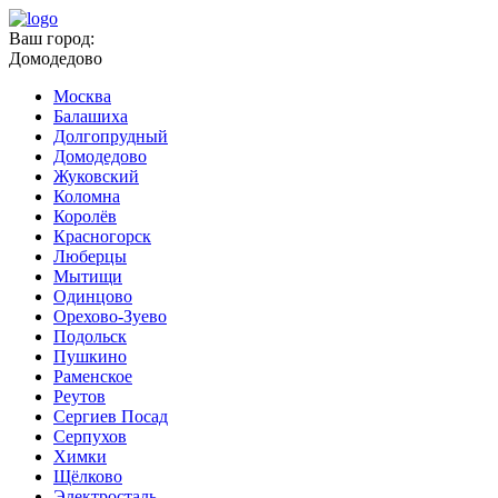
Ваш город:
Домодедово
Москва
Балашиха
Долгопрудный
Домодедово
Жуковский
Коломна
Королёв
Красногорск
Люберцы
Мытищи
Одинцово
Орехово-Зуево
Подольск
Пушкино
Раменское
Реутов
Сергиев Посад
Серпухов
Химки
Щёлково
Электросталь