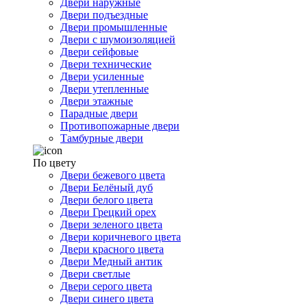
Двери наружные
Двери подъездные
Двери промышленные
Двери с шумоизоляцией
Двери сейфовые
Двери технические
Двери усиленные
Двери утепленные
Двери этажные
Парадные двери
Противопожарные двери
Тамбурные двери
По цвету
Двери бежевого цвета
Двери Белёный дуб
Двери белого цвета
Двери Грецкий орех
Двери зеленого цвета
Двери коричневого цвета
Двери красного цвета
Двери Медный антик
Двери светлые
Двери серого цвета
Двери синего цвета