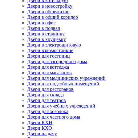
Двери в котельную
Двери в новостройку
Двери в общежитие
Двери в общий коридор
Двери в офис
Двери в подвал
Двери в сталинку
Двери в хрущевку
Двери в электрощитовую
Двери взломостойкие
Двери для гостиниц
Двери для загородного дома
Двери для коттеджа
Двери для магазинов
Двери для медицинских учреждений
Двери для подсобных помещений
Двери для ресторанов
Двери для склада
Двери для театров
Двери для учебных учреждений
Двери для хозблока
Двери для частного дома
Двери КХН
Двери КХО
Двери на дачу