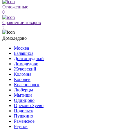
Отложенные
0
Сравнение товаров
2
Домодедово
Москва
Балашиха
Долгопрудный
Домодедово
Жуковский
Коломна
Королёв
Красногорск
Люберцы
Мытищи
Одинцово
Орехово-Зуево
Подольск
Пушкино
Раменское
Реутов