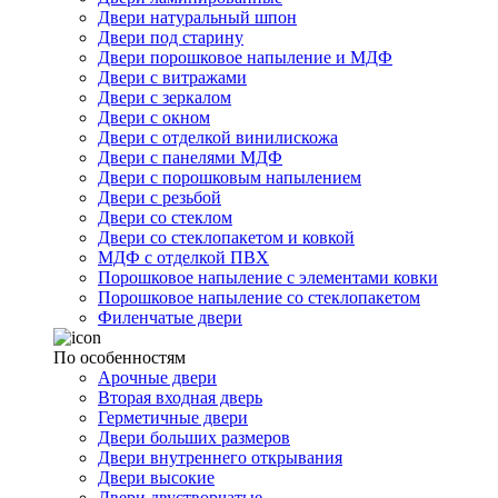
Двери натуральный шпон
Двери под старину
Двери порошковое напыление и МДФ
Двери с витражами
Двери с зеркалом
Двери с окном
Двери с отделкой винилискожа
Двери с панелями МДФ
Двери с порошковым напылением
Двери с резьбой
Двери со стеклом
Двери со стеклопакетом и ковкой
МДФ с отделкой ПВХ
Порошковое напыление с элементами ковки
Порошковое напыление со стеклопакетом
Филенчатые двери
По особенностям
Арочные двери
Вторая входная дверь
Герметичные двери
Двери больших размеров
Двери внутреннего открывания
Двери высокие
Двери двустворчатые