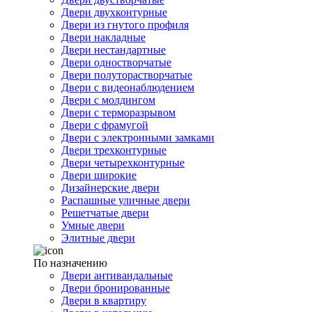
Двери двухконтурные
Двери из гнутого профиля
Двери накладные
Двери нестандартные
Двери одностворчатые
Двери полуторастворчатые
Двери с видеонаблюдением
Двери с молдингом
Двери с терморазрывом
Двери с фрамугой
Двери с электронными замками
Двери трехконтурные
Двери четырехконтурные
Двери широкие
Дизайнерские двери
Распашные уличные двери
Решетчатые двери
Умные двери
Элитные двери
По назначению
Двери антивандальные
Двери бронированные
Двери в квартиру