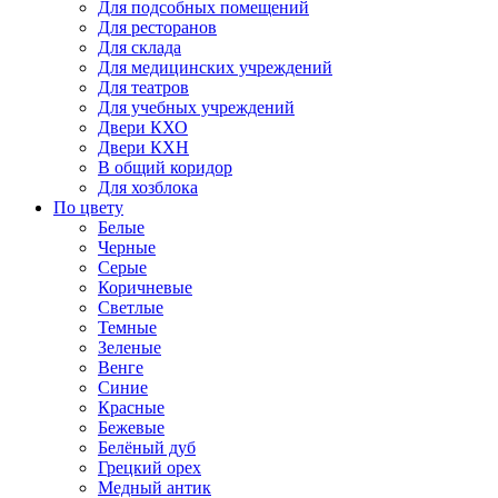
Для подсобных помещений
Для ресторанов
Для склада
Для медицинских учреждений
Для театров
Для учебных учреждений
Двери КХО
Двери КХН
В общий коридор
Для хозблока
По цвету
Белые
Черные
Серые
Коричневые
Светлые
Темные
Зеленые
Венге
Синие
Красные
Бежевые
Белёный дуб
Грецкий орех
Медный антик