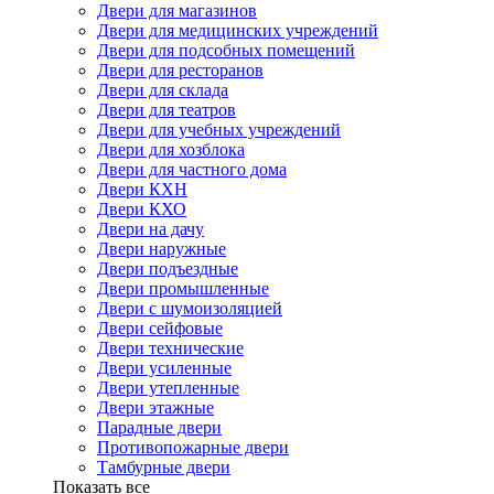
Двери для магазинов
Двери для медицинских учреждений
Двери для подсобных помещений
Двери для ресторанов
Двери для склада
Двери для театров
Двери для учебных учреждений
Двери для хозблока
Двери для частного дома
Двери КХН
Двери КХО
Двери на дачу
Двери наружные
Двери подъездные
Двери промышленные
Двери с шумоизоляцией
Двери сейфовые
Двери технические
Двери усиленные
Двери утепленные
Двери этажные
Парадные двери
Противопожарные двери
Тамбурные двери
Показать все