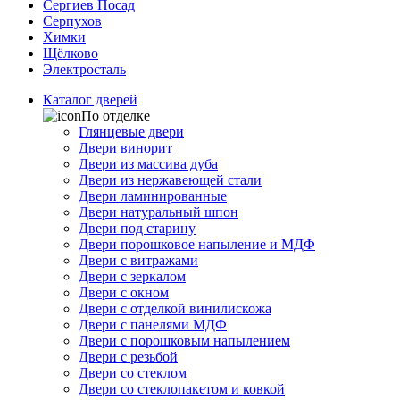
Сергиев Посад
Серпухов
Химки
Щёлково
Электросталь
Каталог дверей
По отделке
Глянцевые двери
Двери винорит
Двери из массива дуба
Двери из нержавеющей стали
Двери ламинированные
Двери натуральный шпон
Двери под старину
Двери порошковое напыление и МДФ
Двери с витражами
Двери с зеркалом
Двери с окном
Двери с отделкой винилискожа
Двери с панелями МДФ
Двери с порошковым напылением
Двери с резьбой
Двери со стеклом
Двери со стеклопакетом и ковкой