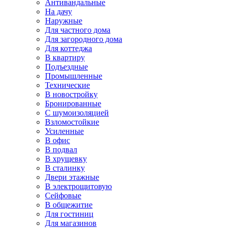
Антивандальные
На дачу
Наружные
Для частного дома
Для загородного дома
Для коттеджа
В квартиру
Подъездные
Промышленные
Технические
В новостройку
Бронированные
С шумоизоляцией
Взломостойкие
Усиленные
В офис
В подвал
В хрущевку
В сталинку
Двери этажные
В электрощитовую
Сейфовые
В общежитие
Для гостиниц
Для магазинов