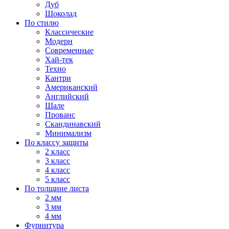
Дуб
Шоколад
По стилю
Классические
Модерн
Современные
Хай-тек
Техно
Кантри
Американский
Английский
Шале
Прованс
Скандинавский
Минимализм
По классу защиты
2 класс
3 класс
4 класс
5 класс
По толщине листа
2 мм
3 мм
4 мм
Фурнитура