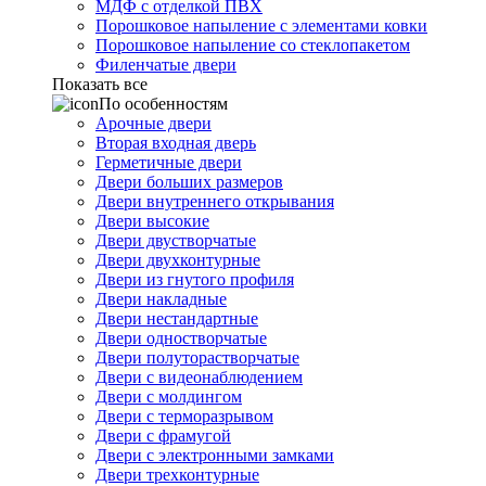
МДФ с отделкой ПВХ
Порошковое напыление с элементами ковки
Порошковое напыление со стеклопакетом
Филенчатые двери
Показать все
По особенностям
Арочные двери
Вторая входная дверь
Герметичные двери
Двери больших размеров
Двери внутреннего открывания
Двери высокие
Двери двустворчатые
Двери двухконтурные
Двери из гнутого профиля
Двери накладные
Двери нестандартные
Двери одностворчатые
Двери полуторастворчатые
Двери с видеонаблюдением
Двери с молдингом
Двери с терморазрывом
Двери с фрамугой
Двери с электронными замками
Двери трехконтурные