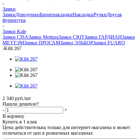
-
Замки
Замки
Доводчики
Броненакладки
Накладки
Ручки
Другая
фурнитура
-
Замки Kale
Замки CISA
Замки Mottura
Замки CRIT
Замки ГАРДИАН
Замки
МЕТТЭМ
Замки ПРОСАМ
Замки ЭЛЬБОР
Замки FUARO
-
Kilit 267
2 340
руб.
/шт
Нашли дешевле?
-
+
В корзину
Купить в 1 клик
Цена действительна только для интернет-магазина и может
отличаться от цен в розничных магазинах