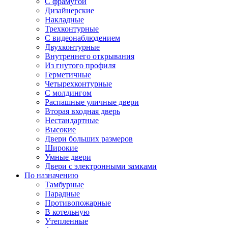
С фрамугой
Дизайнерские
Накладные
Трехконтурные
С видеонаблюдением
Двухконтурные
Внутреннего открывания
Из гнутого профиля
Герметичные
Четырехконтурные
С молдингом
Распашные уличные двери
Вторая входная дверь
Нестандартные
Высокие
Двери больших размеров
Широкие
Умные двери
Двери с электронными замками
По назначению
Тамбурные
Парадные
Противопожарные
В котельную
Утепленные