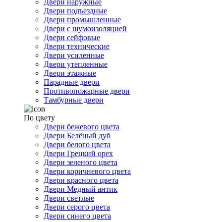
Двери наружные
Двери подъездные
Двери промышленные
Двери с шумоизоляцией
Двери сейфовые
Двери технические
Двери усиленные
Двери утепленные
Двери этажные
Парадные двери
Противопожарные двери
Тамбурные двери
По цвету
Двери бежевого цвета
Двери Белёный дуб
Двери белого цвета
Двери Грецкий орех
Двери зеленого цвета
Двери коричневого цвета
Двери красного цвета
Двери Медный антик
Двери светлые
Двери серого цвета
Двери синего цвета