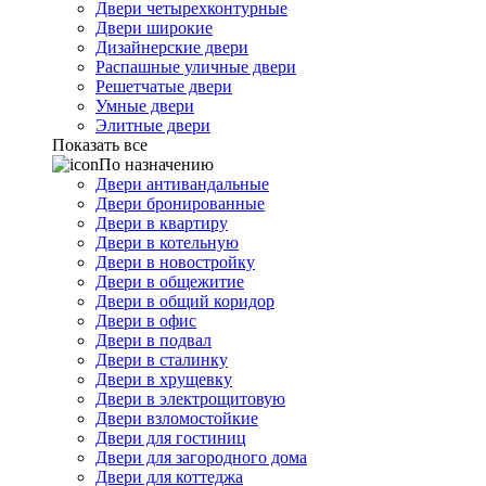
Двери четырехконтурные
Двери широкие
Дизайнерские двери
Распашные уличные двери
Решетчатые двери
Умные двери
Элитные двери
Показать все
По назначению
Двери антивандальные
Двери бронированные
Двери в квартиру
Двери в котельную
Двери в новостройку
Двери в общежитие
Двери в общий коридор
Двери в офис
Двери в подвал
Двери в сталинку
Двери в хрущевку
Двери в электрощитовую
Двери взломостойкие
Двери для гостиниц
Двери для загородного дома
Двери для коттеджа