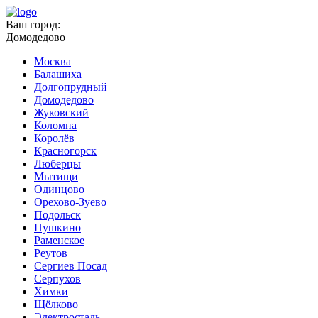
Ваш город:
Домодедово
Москва
Балашиха
Долгопрудный
Домодедово
Жуковский
Коломна
Королёв
Красногорск
Люберцы
Мытищи
Одинцово
Орехово-Зуево
Подольск
Пушкино
Раменское
Реутов
Сергиев Посад
Серпухов
Химки
Щёлково
Электросталь