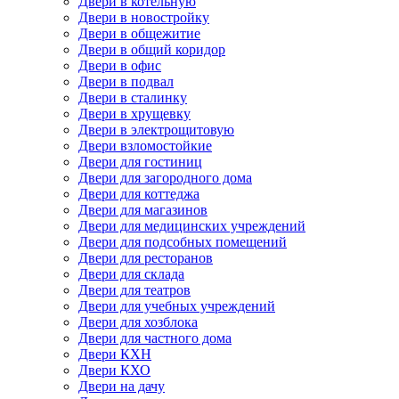
Двери в котельную
Двери в новостройку
Двери в общежитие
Двери в общий коридор
Двери в офис
Двери в подвал
Двери в сталинку
Двери в хрущевку
Двери в электрощитовую
Двери взломостойкие
Двери для гостиниц
Двери для загородного дома
Двери для коттеджа
Двери для магазинов
Двери для медицинских учреждений
Двери для подсобных помещений
Двери для ресторанов
Двери для склада
Двери для театров
Двери для учебных учреждений
Двери для хозблока
Двери для частного дома
Двери КХН
Двери КХО
Двери на дачу