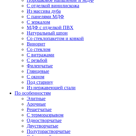
Порошковое напыление и МДФ
С отделкой винилискожа
Из массива дуба
С панелями МДФ
С зеркалом
МДФ с отделкой ПВХ
Натуральный шпон
Со стеклопакетом и ковкой
Винорит
Со стеклом
С витражами
С резьбой
Филенчатые
Глянцевые
С окном
Под старину
Из нержавеющей стали
По особенностям
Элитные
Арочные
Решетчатые
С терморазрывом
Одностворчатые
Двустворчатые
Полуторастворчатые