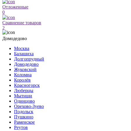
Отложенные
0
Сравнение товаров
2
Домодедово
Москва
Балашиха
Долгопрудный
Домодедово
Жуковский
Коломна
Королёв
Красногорск
Люберцы
Мытищи
Одинцово
Орехово-Зуево
Подольск
Пушкино
Раменское
Реутов